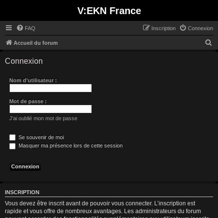
V:EKN France
FAQ
Inscription
Connexion
R
Accueil du forum
e
Connexion
c
h
Nom d’utilisateur :
e
r
Mot de passe :
c
J’ai oublié mon mot de passe
h
e
Se souvenir de moi
Masquer ma présence lors de cette session
r
INSCRIPTION
Vous devez être inscrit avant de pouvoir vous connecter. L’inscription est
rapide et vous offre de nombreux avantages. Les administrateurs du forum