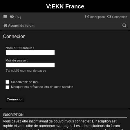
V:EKN France
FAQ
Inscription
Connexion
R
Accueil du forum
e
Connexion
c
h
Nom d’utilisateur :
e
r
Mot de passe :
c
J’ai oublié mon mot de passe
h
e
Se souvenir de moi
Masquer ma présence lors de cette session
r
INSCRIPTION
Vous devez être inscrit avant de pouvoir vous connecter. L’inscription est
rapide et vous offre de nombreux avantages. Les administrateurs du forum