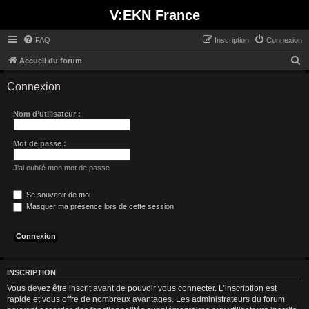
V:EKN France
FAQ
Inscription
Connexion
R
Accueil du forum
e
Connexion
c
h
Nom d’utilisateur :
e
r
Mot de passe :
c
J’ai oublié mon mot de passe
h
e
Se souvenir de moi
Masquer ma présence lors de cette session
r
INSCRIPTION
Vous devez être inscrit avant de pouvoir vous connecter. L’inscription est
rapide et vous offre de nombreux avantages. Les administrateurs du forum