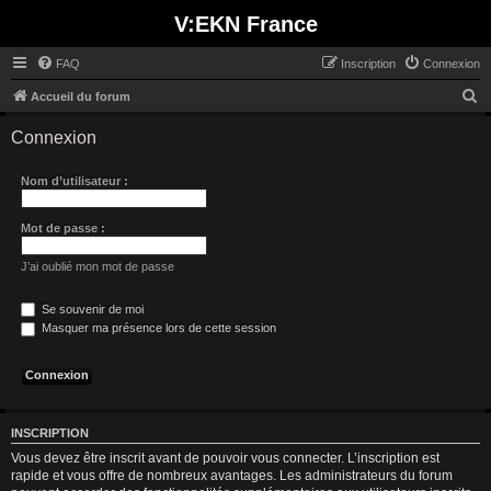
V:EKN France
FAQ
Inscription
Connexion
R
Accueil du forum
e
Connexion
c
h
Nom d’utilisateur :
e
r
Mot de passe :
c
J’ai oublié mon mot de passe
h
e
Se souvenir de moi
Masquer ma présence lors de cette session
r
INSCRIPTION
Vous devez être inscrit avant de pouvoir vous connecter. L’inscription est
rapide et vous offre de nombreux avantages. Les administrateurs du forum