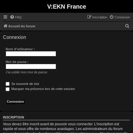
V:EKN France
FAQ
Inscription
Connexion
R
Accueil du forum
e
Connexion
c
h
Nom d’utilisateur :
e
r
Mot de passe :
c
J’ai oublié mon mot de passe
h
e
Se souvenir de moi
Masquer ma présence lors de cette session
r
INSCRIPTION
Vous devez être inscrit avant de pouvoir vous connecter. L’inscription est
rapide et vous offre de nombreux avantages. Les administrateurs du forum