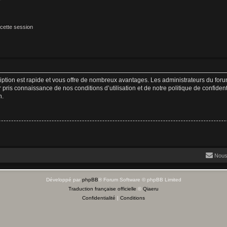
cette session
cription est rapide et vous offre de nombreux avantages. Les administrateurs du fo
ir pris connaissance de nos conditions d’utilisation et de notre politique de confide
n.
Nous
Développé par
phpBB
® Forum Software © phpBB Limited
Traduction française officielle
©
Qiaeru
Confidentialité
|
Conditions