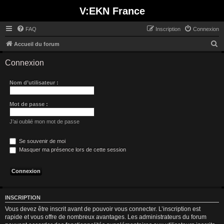
V:EKN France
FAQ
Inscription
Connexion
R
Accueil du forum
e
Connexion
c
h
Nom d’utilisateur :
e
r
Mot de passe :
c
J’ai oublié mon mot de passe
h
e
Se souvenir de moi
Masquer ma présence lors de cette session
r
INSCRIPTION
Vous devez être inscrit avant de pouvoir vous connecter. L’inscription est
rapide et vous offre de nombreux avantages. Les administrateurs du forum