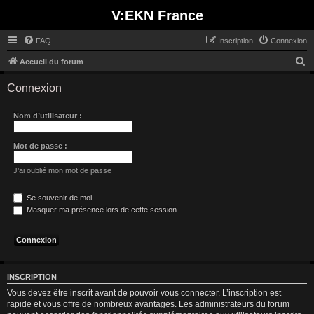
V:EKN France
FAQ
Inscription
Connexion
R
Accueil du forum
e
Connexion
c
h
Nom d’utilisateur :
e
r
Mot de passe :
c
J’ai oublié mon mot de passe
h
e
Se souvenir de moi
Masquer ma présence lors de cette session
r
INSCRIPTION
Vous devez être inscrit avant de pouvoir vous connecter. L’inscription est
rapide et vous offre de nombreux avantages. Les administrateurs du forum