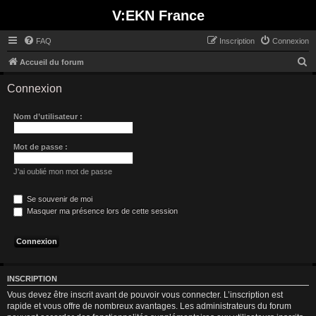
V:EKN France
FAQ
Inscription
Connexion
R
Accueil du forum
e
Connexion
c
h
Nom d’utilisateur :
e
r
Mot de passe :
c
J’ai oublié mon mot de passe
h
e
Se souvenir de moi
Masquer ma présence lors de cette session
r
INSCRIPTION
Vous devez être inscrit avant de pouvoir vous connecter. L’inscription est
rapide et vous offre de nombreux avantages. Les administrateurs du forum