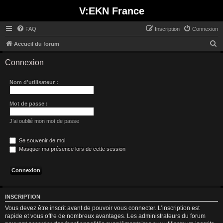
V:EKN France
FAQ
Inscription
Connexion
R
Accueil du forum
e
Connexion
c
h
Nom d’utilisateur :
e
r
Mot de passe :
c
J’ai oublié mon mot de passe
h
e
Se souvenir de moi
Masquer ma présence lors de cette session
r
INSCRIPTION
Vous devez être inscrit avant de pouvoir vous connecter. L’inscription est
rapide et vous offre de nombreux avantages. Les administrateurs du forum