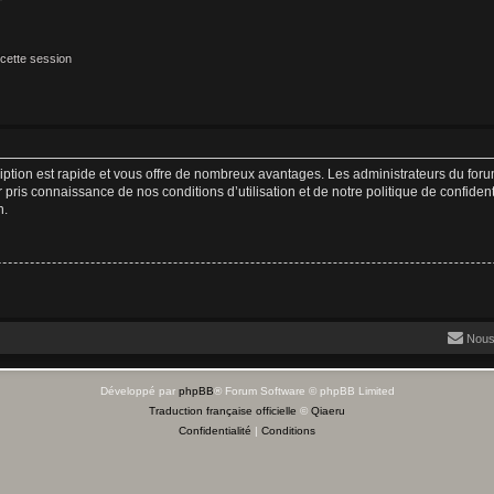
cette session
cription est rapide et vous offre de nombreux avantages. Les administrateurs du fo
ir pris connaissance de nos conditions d’utilisation et de notre politique de confide
n.
Nous
Développé par
phpBB
® Forum Software © phpBB Limited
Traduction française officielle
©
Qiaeru
Confidentialité
|
Conditions