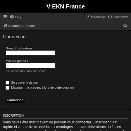
V:EKN France
FAQ
Inscription
Connexion
R
Accueil du forum
e
Connexion
c
h
Nom d’utilisateur :
e
r
Mot de passe :
c
J’ai oublié mon mot de passe
h
e
Se souvenir de moi
Masquer ma présence lors de cette session
r
INSCRIPTION
Vous devez être inscrit avant de pouvoir vous connecter. L’inscription est
rapide et vous offre de nombreux avantages. Les administrateurs du forum