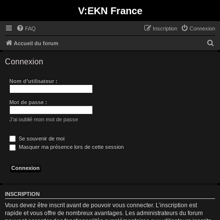
V:EKN France
FAQ
Inscription
Connexion
R
Accueil du forum
e
Connexion
c
h
Nom d’utilisateur :
e
r
Mot de passe :
c
J’ai oublié mon mot de passe
h
e
Se souvenir de moi
Masquer ma présence lors de cette session
r
INSCRIPTION
Vous devez être inscrit avant de pouvoir vous connecter. L’inscription est
rapide et vous offre de nombreux avantages. Les administrateurs du forum