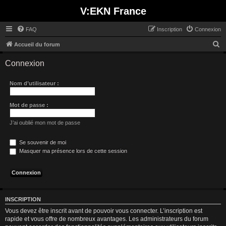
V:EKN France
FAQ
Inscription
Connexion
R
Accueil du forum
e
Connexion
c
h
Nom d’utilisateur :
e
r
Mot de passe :
c
J’ai oublié mon mot de passe
h
e
Se souvenir de moi
Masquer ma présence lors de cette session
r
INSCRIPTION
Vous devez être inscrit avant de pouvoir vous connecter. L’inscription est
rapide et vous offre de nombreux avantages. Les administrateurs du forum