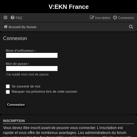
V:EKN France
FAQ
Inscription
Connexion
R
Accueil du forum
e
Connexion
c
h
Nom d’utilisateur :
e
r
Mot de passe :
c
J’ai oublié mon mot de passe
h
e
Se souvenir de moi
Masquer ma présence lors de cette session
r
INSCRIPTION
Vous devez être inscrit avant de pouvoir vous connecter. L’inscription est
rapide et vous offre de nombreux avantages. Les administrateurs du forum