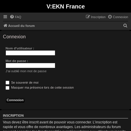
V:EKN France
FAQ
Inscription
Connexion
R
Accueil du forum
e
Connexion
c
h
Nom d’utilisateur :
e
r
Mot de passe :
c
J’ai oublié mon mot de passe
h
e
Se souvenir de moi
Masquer ma présence lors de cette session
r
INSCRIPTION
Vous devez être inscrit avant de pouvoir vous connecter. L’inscription est
rapide et vous offre de nombreux avantages. Les administrateurs du forum