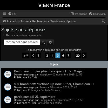
V:EKN France
FAQ
Inscription
Connexion
R
Accueil du forum
Rechercher
Sujets sans réponse
e
Sujets sans réponse
c
Aller sur la recherche avancée
h
Rechercher
Recherche avancée
e
La recherche a retourné plus de 1000 résultats
r
Page
5
sur
20
1
3
4
5
6
7
20
Précédent
Suivant
…
…
c
h
Sujets
e
Découvrez un jeu plus frais que VTES : Magic !
r
Dernier message par
alzeglide
«
07 novembre 2015, 11:52
Publié dans
Le Café
400 brand new auctions up now! Piper, Chameleon ++
Dernier message par
Paven
«
18 octobre 2015, 23:42
Publié dans
Échanges / achats / ventes
partie samedi 26 septembre
Dernier message par
Snegiem
«
24 septembre 2015, 01:53
Publié dans
V:EKN Paris et Île de France