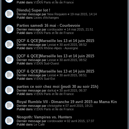
Publié dans
V:EKN Paris et Île de France
[Vendu] Super lot !
Dernier message par
New Requiem
«
19 mai 2015, 14:14
Publié dans
Listes d'échanges
Parties samedi 16 mai - Courbevoie
Dernier message par
cordovader
«
14 mai 2015, 21:51
Publié dans
V:EKN Paris et Île de France
[QCF & QCE]Marseille les 13 et 14 juin 2015
Dernier message par
Lestat
«
30 avril 2015, 08:52
Publié dans
V:EKN Rhône-Alpes - Auvergne
[QCF & QCE]Marseille les 13 et 14 juin 2015
Dernier message par
Lestat
«
30 avril 2015, 08:52
Publié dans
V:EKN Sud-Ouest
[QCF & QCE]Marseille les 13 et 14 juin 2015
Dernier message par
Lestat
«
30 avril 2015, 08:51
Publié dans
V:EKN Sud-Est
parties ce soir chez moi (jeudi 30 au soir 21h)
Dernier message par
darkal
«
30 avril 2015, 06:37
Publié dans
V:EKN Paris et Île de France
Royal Rumble VII - Dimanche 19 avril 2015 au Mama Kin
Dernier message par
christophe
«
07 avril 2015, 19:21
Publié dans
V:EKN Paris et Île de France
Nosgoth: Vampires vs. Hunters
Dernier message par
cordovader
«
02 avril 2015, 17:37
Publié dans
Le Café