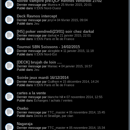
soirée Vampire pré-QCF Rennes Vendredi 27/02
Dernier message par
Mumra
«
25 février 2015, 20:01
Publié dans
V:EKN Nord-Ouest
Deck Ravnos intercept
Dernier message par
jeryl
«
04 février 2015, 09:04
Publié dans
Jeu
[HS] poker vendredi(23/01) soir chez darkal
Dernier message par
darkal
«
21 janvier 2015, 22:01
Publié dans
V:EKN Paris et Île de France
Tournoi SBN Soissons - 14/02/2015
Dernier message par
alzeglide
«
11 janvier 2015, 11:18
Publié dans
V:EKN Nord-Est
[DECK] brujah de loin ....
Dernier message par
Maniac
«
04 janvier 2015, 16:57
Publié dans
Jeu
Soirée jeux mardi 16/12/2014
Dernier message par
Guilhem
«
15 décembre 2014, 14:24
Publié dans
V:EKN Paris et Île de France
cartes a la vente
Dernier message par
blanche hill
«
07 novembre 2014, 12:55
Publié dans
Échanges / achats / ventes
Osebo
Dernier message par
TTC_master
«
05 novembre 2014, 15:45
Publié dans
Decks et Stratégie, par clan
Nagaraja
Dernier message par
TTC_master
«
05 novembre 2014, 15:34