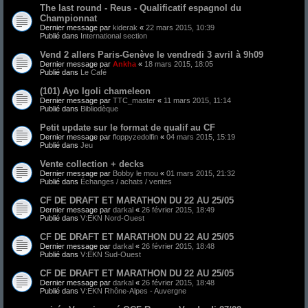
The last round - Reus - Qualificatif espagnol du
Championnat
Dernier message par
kiderak
«
22 mars 2015, 10:39
Publié dans
International section
Vend 2 allers Paris-Genève le vendredi 3 avril à 9h09
Dernier message par
Ankha
«
18 mars 2015, 18:05
Publié dans
Le Café
(101) Ayo Igoli chameleon
Dernier message par
TTC_master
«
11 mars 2015, 11:14
Publié dans
Bibliodèque
Petit update sur le format de qualif au CF
Dernier message par
floppyzedolfin
«
04 mars 2015, 15:19
Publié dans
Jeu
Vente collection + decks
Dernier message par
Bobby le mou
«
01 mars 2015, 21:32
Publié dans
Échanges / achats / ventes
CF DE DRAFT ET MARATHON DU 22 AU 25/05
Dernier message par
darkal
«
26 février 2015, 18:49
Publié dans
V:EKN Nord-Ouest
CF DE DRAFT ET MARATHON DU 22 AU 25/05
Dernier message par
darkal
«
26 février 2015, 18:48
Publié dans
V:EKN Sud-Ouest
CF DE DRAFT ET MARATHON DU 22 AU 25/05
Dernier message par
darkal
«
26 février 2015, 18:48
Publié dans
V:EKN Rhône-Alpes - Auvergne