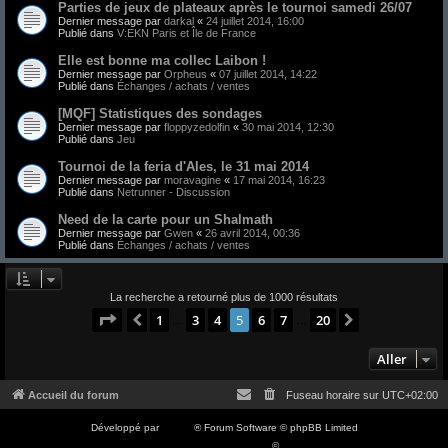
Parties de jeux de plateaux après le tournoi samedi 26/07
Dernier message par
darkal
«
24 juillet 2014, 16:00
Publié dans
V:EKN Paris et Île de France
Elle est bonne ma collec Laibon !
Dernier message par
Orpheus
«
07 juillet 2014, 14:22
Publié dans
Échanges / achats / ventes
[MQF] Statistiques des sondages
Dernier message par
floppyzedolfin
«
30 mai 2014, 12:30
Publié dans
Jeu
Tournoi de la feria d'Ales, le 31 mai 2014
Dernier message par
moravagine
«
17 mai 2014, 16:23
Publié dans
Netrunner - Discussion
Need de la carte pour un Shalmath
Dernier message par
Gwen
«
26 avril 2014, 00:36
Publié dans
Échanges / achats / ventes
La recherche a retourné plus de 1000 résultats
Page
5
sur
20
1
3
4
5
6
7
20
Précédent
Suivant
…
…
Aller
Accueil du forum
Fuseau horaire sur
UTC+02:00
Développé par
phpBB
® Forum Software © phpBB Limited
Traduction française officielle
©
Qiaeru