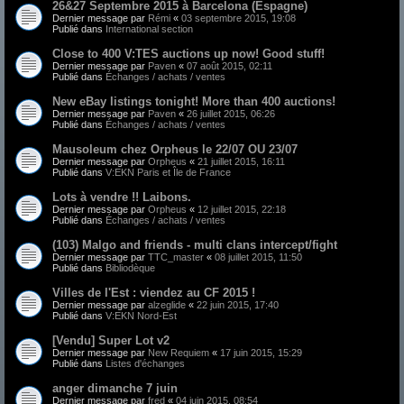
26&27 Septembre 2015 à Barcelona (Espagne)
Dernier message par
Rémi
«
03 septembre 2015, 19:08
Publié dans
International section
Close to 400 V:TES auctions up now! Good stuff!
Dernier message par
Paven
«
07 août 2015, 02:11
Publié dans
Échanges / achats / ventes
New eBay listings tonight! More than 400 auctions!
Dernier message par
Paven
«
26 juillet 2015, 06:26
Publié dans
Échanges / achats / ventes
Mausoleum chez Orpheus le 22/07 OU 23/07
Dernier message par
Orpheus
«
21 juillet 2015, 16:11
Publié dans
V:EKN Paris et Île de France
Lots à vendre !! Laibons.
Dernier message par
Orpheus
«
12 juillet 2015, 22:18
Publié dans
Échanges / achats / ventes
(103) Malgo and friends - multi clans intercept/fight
Dernier message par
TTC_master
«
08 juillet 2015, 11:50
Publié dans
Bibliodèque
Villes de l'Est : viendez au CF 2015 !
Dernier message par
alzeglide
«
22 juin 2015, 17:40
Publié dans
V:EKN Nord-Est
[Vendu] Super Lot v2
Dernier message par
New Requiem
«
17 juin 2015, 15:29
Publié dans
Listes d'échanges
anger dimanche 7 juin
Dernier message par
fred
«
04 juin 2015, 08:54