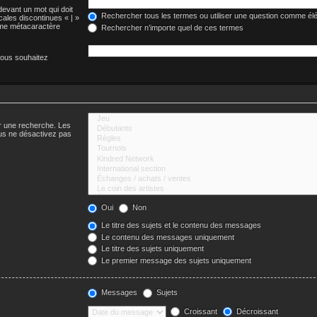
devant un mot qui doit
Rechercher tous les termes ou utiliser une question comme él
cales discontinues « | »
omme métacaractère
Rechercher n’importe quel de ces termes
vous souhaitez
er une recherche. Les
us ne désactivez pas
Oui
Non
Le titre des sujets et le contenu des messages
Le contenu des messages uniquement
Le titre des sujets uniquement
Le premier message des sujets uniquement
Messages
Sujets
Croissant
Décroissant