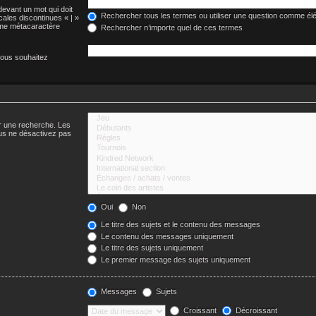
devant un mot qui doit
Rechercher tous les termes ou utiliser une question comme él
cales discontinues « | »
omme métacaractère
Rechercher n’importe quel de ces termes
vous souhaitez
er une recherche. Les
us ne désactivez pas
Oui
Non
Le titre des sujets et le contenu des messages
Le contenu des messages uniquement
Le titre des sujets uniquement
Le premier message des sujets uniquement
Messages
Sujets
Croissant
Décroissant