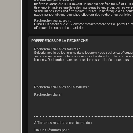
Rechercher par mots-clés :
Insérez le caractère « + » devant un mot qui doit être trouvé et « - » 
être ignoré. Insérez une liste de mots séparés entre des barres verti
si seul un des mots doit être trouvé. Utilisez un astérisque « * » c
passe-partout si vous souhaitez effectuer des recherches partielles.
Rechercher par auteur :
Utilisez un astérisque « * » comme métacaractère passe-partout si 
effectuer des recherches partielles.
PRÉFÉRENCES DE LA RECHERCHE
Rechercher dans les forums :
Sélectionnez le ou les forums dans lesquels vous souhaitez effectu
sous-forums seront automatiquement inclus dans la recherche si vo
l’option « Rechercher dans les sous-forums » affichée ci-dessous.
Rechercher dans les sous-forums :
Rechercher dans :
Afficher les résultats sous forme de :
Trier les résultats par :