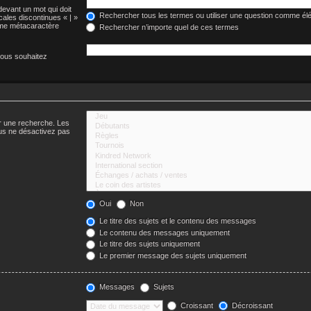
devant un mot qui doit
Rechercher tous les termes ou utiliser une question comme él
cales discontinues « | »
omme métacaractère
Rechercher n’importe quel de ces termes
vous souhaitez
er une recherche. Les
us ne désactivez pas
Oui
Non
Le titre des sujets et le contenu des messages
Le contenu des messages uniquement
Le titre des sujets uniquement
Le premier message des sujets uniquement
Messages
Sujets
Croissant
Décroissant