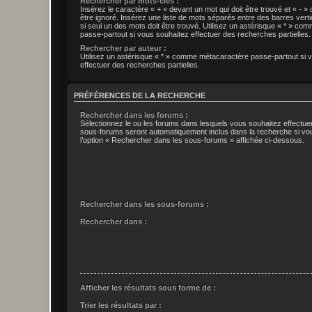
Rechercher par mots-clés :
Insérez le caractère « + » devant un mot qui doit être trouvé et « - » 
être ignoré. Insérez une liste de mots séparés entre des barres verti
si seul un des mots doit être trouvé. Utilisez un astérisque « * » c
passe-partout si vous souhaitez effectuer des recherches partielles.
Rechercher par auteur :
Utilisez un astérisque « * » comme métacaractère passe-partout si 
effectuer des recherches partielles.
PRÉFÉRENCES DE LA RECHERCHE
Rechercher dans les forums :
Sélectionnez le ou les forums dans lesquels vous souhaitez effectu
sous-forums seront automatiquement inclus dans la recherche si vo
l’option « Rechercher dans les sous-forums » affichée ci-dessous.
Rechercher dans les sous-forums :
Rechercher dans :
Afficher les résultats sous forme de :
Trier les résultats par :