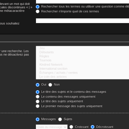
devant un mot qui doit
Rechercher tous les termes ou utiliser une question comme él
cales discontinues « | »
omme métacaractère
Rechercher n’importe quel de ces termes
vous souhaitez
er une recherche. Les
us ne désactivez pas
Oui
Non
Le titre des sujets et le contenu des messages
Le contenu des messages uniquement
Le titre des sujets uniquement
Le premier message des sujets uniquement
Messages
Sujets
Croissant
Décroissant