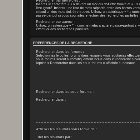
Rechercher par mots-clés :
Insérez le caractère « + » devant un mot qui doit être trouvé et « - » 
être ignoré. Insérez une liste de mots séparés entre des barres verti
si seul un des mots doit être trouvé. Utilisez un astérisque « * » c
passe-partout si vous souhaitez effectuer des recherches partielles.
Rechercher par auteur :
Utilisez un astérisque « * » comme métacaractère passe-partout si 
effectuer des recherches partielles.
PRÉFÉRENCES DE LA RECHERCHE
Rechercher dans les forums :
Sélectionnez le ou les forums dans lesquels vous souhaitez effectu
sous-forums seront automatiquement inclus dans la recherche si vo
l’option « Rechercher dans les sous-forums » affichée ci-dessous.
Rechercher dans les sous-forums :
Rechercher dans :
Afficher les résultats sous forme de :
Trier les résultats par :