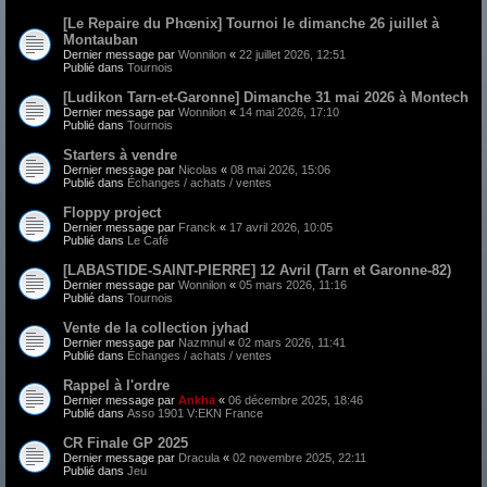
[Le Repaire du Phœnix] Tournoi le dimanche 26 juillet à
Montauban
Dernier message par
Wonnilon
«
22 juillet 2026, 12:51
Publié dans
Tournois
[Ludikon Tarn-et-Garonne] Dimanche 31 mai 2026 à Montech
Dernier message par
Wonnilon
«
14 mai 2026, 17:10
Publié dans
Tournois
Starters à vendre
Dernier message par
Nicolas
«
08 mai 2026, 15:06
Publié dans
Échanges / achats / ventes
Floppy project
Dernier message par
Franck
«
17 avril 2026, 10:05
Publié dans
Le Café
[LABASTIDE-SAINT-PIERRE] 12 Avril (Tarn et Garonne-82)
Dernier message par
Wonnilon
«
05 mars 2026, 11:16
Publié dans
Tournois
Vente de la collection jyhad
Dernier message par
Nazmnul
«
02 mars 2026, 11:41
Publié dans
Échanges / achats / ventes
Rappel à l'ordre
Dernier message par
Ankha
«
06 décembre 2025, 18:46
Publié dans
Asso 1901 V:EKN France
CR Finale GP 2025
Dernier message par
Dracula
«
02 novembre 2025, 22:11
Publié dans
Jeu