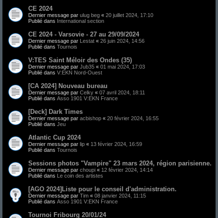
CE 2024
Dernier message par
ulug beg
«
20 juillet 2024, 17:10
Publié dans
International section
CE 2024 - Varsovie - 27 au 29/09/2024
Dernier message par
Lestat
«
26 juin 2024, 14:56
Publié dans
Tournois
V:TES Saint Méloir des Ondes (35)
Dernier message par
Jub35
«
01 mai 2024, 17:03
Publié dans
V:EKN Nord-Ouest
[CA 2024] Nouveau bureau
Dernier message par
Celky
«
07 avril 2024, 18:11
Publié dans
Asso 1901 V:EKN France
[Deck] Dark Times
Dernier message par
acbishop
«
20 février 2024, 16:55
Publié dans
Jeu
Atlantic Cup 2024
Dernier message par
lip
«
13 février 2024, 16:59
Publié dans
Tournois
Sessions photos "Vampire" 23 mars 2024, région parisienne.
Dernier message par
choupi
«
12 février 2024, 14:14
Publié dans
Le coin des artistes
[AGO 2024]Liste pour le conseil d'administration.
Dernier message par
Tim
«
08 janvier 2024, 11:15
Publié dans
Asso 1901 V:EKN France
Tournoi Fribourg 20/01/24