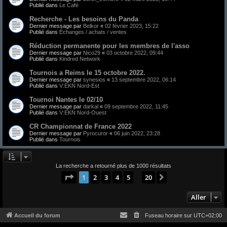
Publié dans
Le Café
Recherche - Les besoins du Panda
Dernier message par
Belkor
«
02 février 2023, 15:22
Publié dans
Échanges / achats / ventes
Réduction permanente pour les membres de l'asso
Dernier message par
Nico29
«
03 octobre 2022, 09:44
Publié dans
Kindred Network
Tournois a Reims le 15 octobre 2022.
Dernier message par
synesios
«
13 septembre 2022, 06:14
Publié dans
V:EKN Nord-Est
Tournoi Nantes le 02/10
Dernier message par
darkal
«
09 septembre 2022, 11:45
Publié dans
V:EKN Nord-Ouest
CR Championnat de France 2022
Dernier message par
Pyrocuror
«
06 juin 2022, 23:28
Publié dans
Tournois
La recherche a retourné plus de 1000 résultats
Page
1
sur
20
1
2
3
4
5
20
Suivant
…
Aller
Accueil du forum
Fuseau horaire sur
UTC+02:00