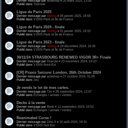
Dernier message par
acbishop
«
20 mars 2025, 13:00
Publié dans
Tournois
Ligue de Paris 2025
Dernier message par
Ankha
«
05 janvier 2025, 18:56
Publié dans
V:EKN Paris et Île de France
Ligue de Paris 2024 - finale
Dernier message par
Ankha
«
01 janvier 2025, 19:10
Publié dans
V:EKN Paris et Île de France
Ligue de Paris 2023 - finale
Dernier message par
Ankha
«
29 décembre 2024, 16:35
Publié dans
V:EKN Paris et Île de France
30/11/24 STRASBOURG RENEWED VIGOR 3R+ Finale
Dernier message par
Dracula
«
23 novembre 2024, 14:23
Publié dans
V:EKN Nord-Est
[CR] Praxis Seizure: London, 26th October 2024
Dernier message par
acbishop
«
27 octobre 2024, 01:05
Publié dans
Jeu
Je vends le lot de mes cartes.
Dernier message par
Tim
«
28 septembre 2024, 12:07
Publié dans
Échanges / achats / ventes
Decks à la vente
Dernier message par
Bonk
«
12 septembre 2024, 16:52
Publié dans
Échanges / achats / ventes
Reanimated Corse !
Dernier message par
Dino X
«
16 août 2024, 19:31
Publié dans
V:EKN Sud-Est