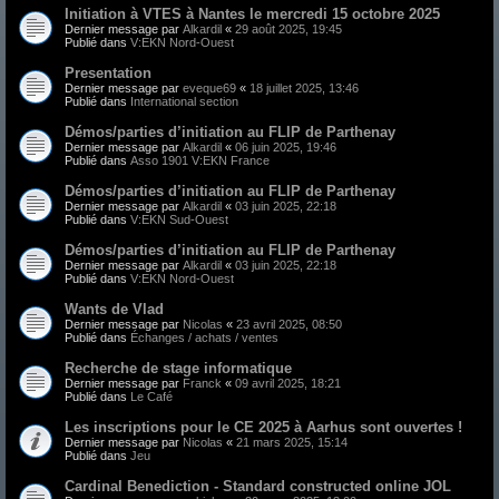
Initiation à VTES à Nantes le mercredi 15 octobre 2025
Dernier message par
Alkardil
«
29 août 2025, 19:45
Publié dans
V:EKN Nord-Ouest
Presentation
Dernier message par
eveque69
«
18 juillet 2025, 13:46
Publié dans
International section
Démos/parties d’initiation au FLIP de Parthenay
Dernier message par
Alkardil
«
06 juin 2025, 19:46
Publié dans
Asso 1901 V:EKN France
Démos/parties d’initiation au FLIP de Parthenay
Dernier message par
Alkardil
«
03 juin 2025, 22:18
Publié dans
V:EKN Sud-Ouest
Démos/parties d’initiation au FLIP de Parthenay
Dernier message par
Alkardil
«
03 juin 2025, 22:18
Publié dans
V:EKN Nord-Ouest
Wants de Vlad
Dernier message par
Nicolas
«
23 avril 2025, 08:50
Publié dans
Échanges / achats / ventes
Recherche de stage informatique
Dernier message par
Franck
«
09 avril 2025, 18:21
Publié dans
Le Café
Les inscriptions pour le CE 2025 à Aarhus sont ouvertes !
Dernier message par
Nicolas
«
21 mars 2025, 15:14
Publié dans
Jeu
Cardinal Benediction - Standard constructed online JOL