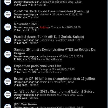
Dernier message par
Dracula
«
28 décembre 2023, 13:29
Publié dans
V:EKN Nord-Est
20-1-2024 Black Forest Base: Investiture (Freiburg)
Dernier message par
Menteith
«
28 décembre 2023, 12:52
Publié dans
Tournois
Movember 2023
Dernier message par
Ankha
«
01 novembre 2023, 08:30
Publié dans
Le Café
Praxis Seizure: Zurich (05.11.​ à Zurich, Suisse)
Dernier message par
DocSeven
«
04 octobre 2023, 17:17
Publié dans
Tournois
Samedi 29 juillet : Démonstration VTES au Repaire Du
Dragon
Dernier message par
berlin_tremere
«
05 juillet 2023, 23:54
Publié dans
V:EKN Paris et Île de France
Expédition parisienne vers Lille
Dernier message par
Sevatar
«
02 avril 2023, 19:16
Publié dans
V:EKN Paris et Île de France
Bruxelles GP 16 juillet (et championnat draft 15 juillet)
Dernier message par
emime
«
19 mars 2023, 12:54
Publié dans
Tournois
1er WE de Juillet 2023 : Championnat National Suisse
Dernier message par
berlin_tremere
«
14 mars 2023, 11:30
Publié dans
Tournois
[HS] War Room
Dernier message par
berlin_tremere
«
02 mars 2023, 16:44