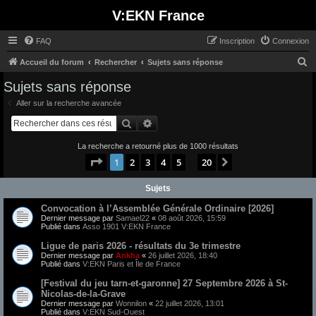
V:EKN France
FAQ
Inscription
Connexion
R
Accueil du forum
Rechercher
Sujets sans réponse
e
Sujets sans réponse
c
Aller sur la recherche avancée
h
Rechercher
Recherche avancée
e
La recherche a retourné plus de 1000 résultats
r
Page
1
sur
20
1
2
3
4
5
20
Suivant
…
c
h
Sujets
e
Convocation à l’Assemblée Générale Ordinaire [2026]
r
Dernier message par
Samael22
«
08 août 2026, 15:59
Publié dans
Asso 1901 V:EKN France
Ligue de paris 2026 - résultats du 3e trimestre
Dernier message par
Ankha
«
26 juillet 2026, 18:40
Publié dans
V:EKN Paris et Île de France
[Festival du jeu tarn-et-garonne] 27 Septembre 2026 à St-
Nicolas-de-la-Grave
Dernier message par
Wonnilon
«
22 juillet 2026, 13:01
Publié dans
V:EKN Sud-Ouest