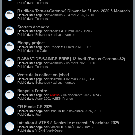
Publié dans
Tournois
[Ludikon Tarn-et-Garonne] Dimanche 31 mai 2026 à Montech
Dernier message par
Wonnilon
«
14 mai 2026, 17:10
Publié dans
Tournois
Starters à vendre
Dernier message par
Nicolas
«
08 mai 2026, 15:06
Publié dans
Échanges / achats / ventes
Floppy project
Dernier message par
Franck
«
17 avril 2026, 10:05
Publié dans
Le Café
[LABASTIDE-SAINT-PIERRE] 12 Avril (Tarn et Garonne-82)
Dernier message par
Wonnilon
«
05 mars 2026, 11:16
Publié dans
Tournois
Vente de la collection jyhad
Dernier message par
Nazmnul
«
02 mars 2026, 11:41
Publié dans
Échanges / achats / ventes
Rappel à l'ordre
Dernier message par
Ankha
«
06 décembre 2025, 18:46
Publié dans
Asso 1901 V:EKN France
CR Finale GP 2025
Dernier message par
Dracula
«
02 novembre 2025, 22:11
Publié dans
Jeu
Initiation à VTES à Nantes le mercredi 15 octobre 2025
Dernier message par
Alkardil
«
29 août 2025, 19:45
Publié dans
V:EKN Nord-Ouest