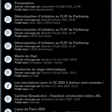
Presentation
Dernier message par
eveque69
«
18 juillet 2025, 13:46
Publié dans
International section
Démos/parties d’initiation au FLIP de Parthenay
Dernier message par
Alkardil
«
06 juin 2025, 19:46
Publié dans
Asso 1901 V:EKN France
Démos/parties d’initiation au FLIP de Parthenay
Dernier message par
Alkardil
«
03 juin 2025, 22:18
Publié dans
V:EKN Sud-Ouest
Démos/parties d’initiation au FLIP de Parthenay
Dernier message par
Alkardil
«
03 juin 2025, 22:18
Publié dans
V:EKN Nord-Ouest
Wants de Vlad
Dernier message par
Nicolas
«
23 avril 2025, 08:50
Publié dans
Échanges / achats / ventes
Recherche de stage informatique
Dernier message par
Franck
«
09 avril 2025, 18:21
Publié dans
Le Café
Les inscriptions pour le CE 2025 à Aarhus sont ouvertes !
Dernier message par
Nicolas
«
21 mars 2025, 15:14
Publié dans
Jeu
Cardinal Benediction - Standard constructed online JOL
Dernier message par
acbishop
«
20 mars 2025, 13:00
Publié dans
Tournois
Ligue de Paris 2025