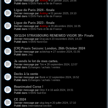
Dernier message par
Ankha
«
05 janvier 2025, 18:56
Publié dans
V:EKN Paris et Île de France
Ligue de Paris 2024 - finale
Dernier message par
Ankha
«
01 janvier 2025, 19:10
Publié dans
V:EKN Paris et Île de France
Ligue de Paris 2023 - finale
Dernier message par
Ankha
«
29 décembre 2024, 16:35
Publié dans
V:EKN Paris et Île de France
30/11/24 STRASBOURG RENEWED VIGOR 3R+ Finale
Dernier message par
Dracula
«
23 novembre 2024, 14:23
Publié dans
V:EKN Nord-Est
[CR] Praxis Seizure: London, 26th October 2024
Dernier message par
acbishop
«
27 octobre 2024, 01:05
Publié dans
Jeu
Je vends le lot de mes cartes.
Dernier message par
Tim
«
28 septembre 2024, 12:07
Publié dans
Échanges / achats / ventes
Decks à la vente
Dernier message par
Bonk
«
12 septembre 2024, 16:52
Publié dans
Échanges / achats / ventes
Reanimated Corse !
Dernier message par
Dino X
«
16 août 2024, 19:31
Publié dans
V:EKN Sud-Est
CE 2024
Dernier message par
ulug beg
«
20 juillet 2024, 17:10
Publié dans
International section