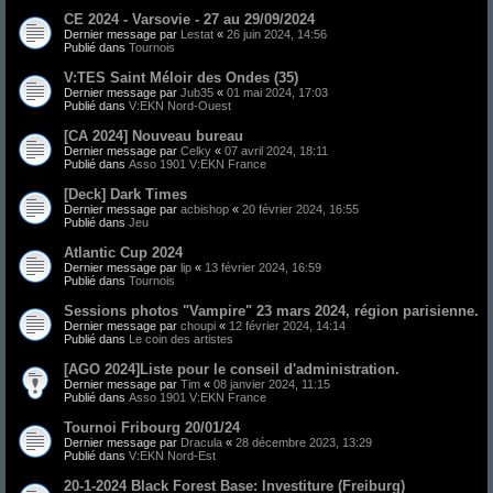
CE 2024 - Varsovie - 27 au 29/09/2024
Dernier message par
Lestat
«
26 juin 2024, 14:56
Publié dans
Tournois
V:TES Saint Méloir des Ondes (35)
Dernier message par
Jub35
«
01 mai 2024, 17:03
Publié dans
V:EKN Nord-Ouest
[CA 2024] Nouveau bureau
Dernier message par
Celky
«
07 avril 2024, 18:11
Publié dans
Asso 1901 V:EKN France
[Deck] Dark Times
Dernier message par
acbishop
«
20 février 2024, 16:55
Publié dans
Jeu
Atlantic Cup 2024
Dernier message par
lip
«
13 février 2024, 16:59
Publié dans
Tournois
Sessions photos "Vampire" 23 mars 2024, région parisienne.
Dernier message par
choupi
«
12 février 2024, 14:14
Publié dans
Le coin des artistes
[AGO 2024]Liste pour le conseil d'administration.
Dernier message par
Tim
«
08 janvier 2024, 11:15
Publié dans
Asso 1901 V:EKN France
Tournoi Fribourg 20/01/24
Dernier message par
Dracula
«
28 décembre 2023, 13:29
Publié dans
V:EKN Nord-Est
20-1-2024 Black Forest Base: Investiture (Freiburg)