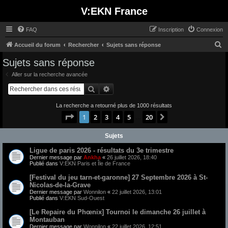
V:EKN France
FAQ
Inscription
Connexion
R
Accueil du forum
Rechercher
Sujets sans réponse
e
Sujets sans réponse
c
Aller sur la recherche avancée
h
Rechercher
Recherche avancée
e
La recherche a retourné plus de 1000 résultats
r
Page
1
sur
20
1
2
3
4
5
20
Suivant
…
c
h
Sujets
e
Ligue de paris 2026 - résultats du 3e trimestre
r
Dernier message par
Ankha
«
26 juillet 2026, 18:40
Publié dans
V:EKN Paris et Île de France
[Festival du jeu tarn-et-garonne] 27 Septembre 2026 à St-
Nicolas-de-la-Grave
Dernier message par
Wonnilon
«
22 juillet 2026, 13:01
Publié dans
V:EKN Sud-Ouest
[Le Repaire du Phœnix] Tournoi le dimanche 26 juillet à
Montauban
Dernier message par
Wonnilon
«
22 juillet 2026, 12:51