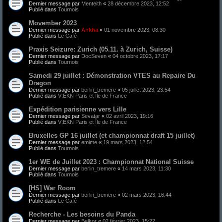
Dernier message par
Menteith
«
28 décembre 2023, 12:52
Publié dans
Tournois
Movember 2023
Dernier message par
Ankha
«
01 novembre 2023, 08:30
Publié dans
Le Café
Praxis Seizure: Zurich (05.11.​ à Zurich, Suisse)
Dernier message par
DocSeven
«
04 octobre 2023, 17:17
Publié dans
Tournois
Samedi 29 juillet : Démonstration VTES au Repaire Du
Dragon
Dernier message par
berlin_tremere
«
05 juillet 2023, 23:54
Publié dans
V:EKN Paris et Île de France
Expédition parisienne vers Lille
Dernier message par
Sevatar
«
02 avril 2023, 19:16
Publié dans
V:EKN Paris et Île de France
Bruxelles GP 16 juillet (et championnat draft 15 juillet)
Dernier message par
emime
«
19 mars 2023, 12:54
Publié dans
Tournois
1er WE de Juillet 2023 : Championnat National Suisse
Dernier message par
berlin_tremere
«
14 mars 2023, 11:30
Publié dans
Tournois
[HS] War Room
Dernier message par
berlin_tremere
«
02 mars 2023, 16:44
Publié dans
Le Café
Recherche - Les besoins du Panda
Dernier message par
Belkor
«
02 février 2023, 15:22