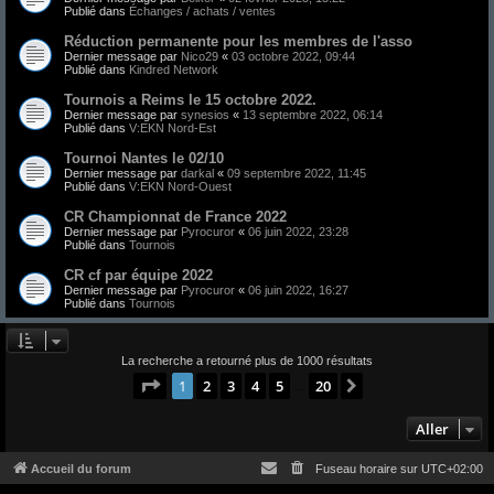
Publié dans
Échanges / achats / ventes
Réduction permanente pour les membres de l'asso
Dernier message par
Nico29
«
03 octobre 2022, 09:44
Publié dans
Kindred Network
Tournois a Reims le 15 octobre 2022.
Dernier message par
synesios
«
13 septembre 2022, 06:14
Publié dans
V:EKN Nord-Est
Tournoi Nantes le 02/10
Dernier message par
darkal
«
09 septembre 2022, 11:45
Publié dans
V:EKN Nord-Ouest
CR Championnat de France 2022
Dernier message par
Pyrocuror
«
06 juin 2022, 23:28
Publié dans
Tournois
CR cf par équipe 2022
Dernier message par
Pyrocuror
«
06 juin 2022, 16:27
Publié dans
Tournois
La recherche a retourné plus de 1000 résultats
Page
1
sur
20
1
2
3
4
5
20
Suivant
…
Aller
Accueil du forum
Fuseau horaire sur
UTC+02:00