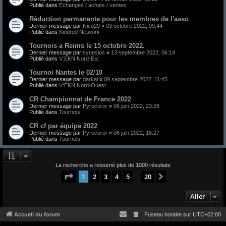
Publié dans
Échanges / achats / ventes
Réduction permanente pour les membres de l'asso
Dernier message par
Nico29
«
03 octobre 2022, 09:44
Publié dans
Kindred Network
Tournois a Reims le 15 octobre 2022.
Dernier message par
synesios
«
13 septembre 2022, 06:14
Publié dans
V:EKN Nord-Est
Tournoi Nantes le 02/10
Dernier message par
darkal
«
09 septembre 2022, 11:45
Publié dans
V:EKN Nord-Ouest
CR Championnat de France 2022
Dernier message par
Pyrocuror
«
06 juin 2022, 23:28
Publié dans
Tournois
CR cf par équipe 2022
Dernier message par
Pyrocuror
«
06 juin 2022, 16:27
Publié dans
Tournois
La recherche a retourné plus de 1000 résultats
Page
1
sur
20
1
2
3
4
5
20
Suivant
…
Aller
Accueil du forum
Fuseau horaire sur
UTC+02:00