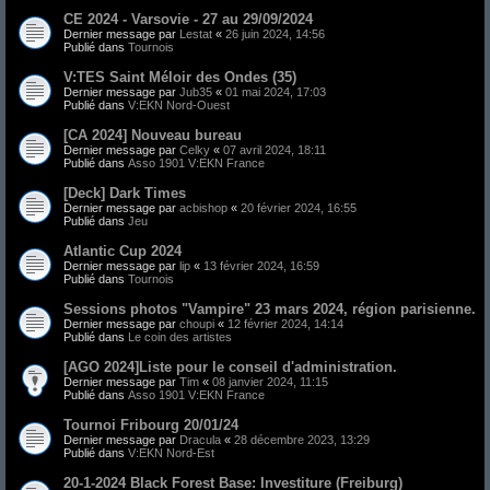
CE 2024 - Varsovie - 27 au 29/09/2024
Dernier message par
Lestat
«
26 juin 2024, 14:56
Publié dans
Tournois
V:TES Saint Méloir des Ondes (35)
Dernier message par
Jub35
«
01 mai 2024, 17:03
Publié dans
V:EKN Nord-Ouest
[CA 2024] Nouveau bureau
Dernier message par
Celky
«
07 avril 2024, 18:11
Publié dans
Asso 1901 V:EKN France
[Deck] Dark Times
Dernier message par
acbishop
«
20 février 2024, 16:55
Publié dans
Jeu
Atlantic Cup 2024
Dernier message par
lip
«
13 février 2024, 16:59
Publié dans
Tournois
Sessions photos "Vampire" 23 mars 2024, région parisienne.
Dernier message par
choupi
«
12 février 2024, 14:14
Publié dans
Le coin des artistes
[AGO 2024]Liste pour le conseil d'administration.
Dernier message par
Tim
«
08 janvier 2024, 11:15
Publié dans
Asso 1901 V:EKN France
Tournoi Fribourg 20/01/24
Dernier message par
Dracula
«
28 décembre 2023, 13:29
Publié dans
V:EKN Nord-Est
20-1-2024 Black Forest Base: Investiture (Freiburg)