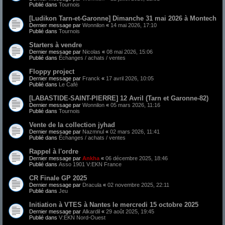
Publié dans
Tournois
[Ludikon Tarn-et-Garonne] Dimanche 31 mai 2026 à Montech
Dernier message par
Wonnilon
«
14 mai 2026, 17:10
Publié dans
Tournois
Starters à vendre
Dernier message par
Nicolas
«
08 mai 2026, 15:06
Publié dans
Échanges / achats / ventes
Floppy project
Dernier message par
Franck
«
17 avril 2026, 10:05
Publié dans
Le Café
[LABASTIDE-SAINT-PIERRE] 12 Avril (Tarn et Garonne-82)
Dernier message par
Wonnilon
«
05 mars 2026, 11:16
Publié dans
Tournois
Vente de la collection jyhad
Dernier message par
Nazmnul
«
02 mars 2026, 11:41
Publié dans
Échanges / achats / ventes
Rappel à l'ordre
Dernier message par
Ankha
«
06 décembre 2025, 18:46
Publié dans
Asso 1901 V:EKN France
CR Finale GP 2025
Dernier message par
Dracula
«
02 novembre 2025, 22:11
Publié dans
Jeu
Initiation à VTES à Nantes le mercredi 15 octobre 2025
Dernier message par
Alkardil
«
29 août 2025, 19:45
Publié dans
V:EKN Nord-Ouest