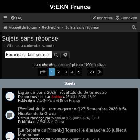
V:EKN France
FAQ
Inscription
Connexion
R
Accueil du forum
Rechercher
Sujets sans réponse
e
Sujets sans réponse
c
Aller sur la recherche avancée
h
Rechercher
Recherche avancée
e
La recherche a retourné plus de 1000 résultats
r
Page
1
sur
20
1
2
3
4
5
20
Suivant
…
c
h
Sujets
e
Ligue de paris 2026 - résultats du 3e trimestre
r
Dernier message par
Ankha
«
26 juillet 2026, 18:40
Publié dans
V:EKN Paris et Île de France
[Festival du jeu tarn-et-garonne] 27 Septembre 2026 à St-
Nicolas-de-la-Grave
Dernier message par
Wonnilon
«
22 juillet 2026, 13:01
Publié dans
V:EKN Sud-Ouest
[Le Repaire du Phœnix] Tournoi le dimanche 26 juillet à
Montauban
Dernier message par
Wonnilon
«
22 juillet 2026, 12:51