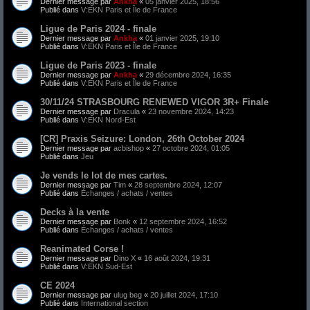
Dernier message par
Ankha
«
05 janvier 2025, 18:56
Publié dans
V:EKN Paris et Île de France
Ligue de Paris 2024 - finale
Dernier message par
Ankha
«
01 janvier 2025, 19:10
Publié dans
V:EKN Paris et Île de France
Ligue de Paris 2023 - finale
Dernier message par
Ankha
«
29 décembre 2024, 16:35
Publié dans
V:EKN Paris et Île de France
30/11/24 STRASBOURG RENEWED VIGOR 3R+ Finale
Dernier message par
Dracula
«
23 novembre 2024, 14:23
Publié dans
V:EKN Nord-Est
[CR] Praxis Seizure: London, 26th October 2024
Dernier message par
acbishop
«
27 octobre 2024, 01:05
Publié dans
Jeu
Je vends le lot de mes cartes.
Dernier message par
Tim
«
28 septembre 2024, 12:07
Publié dans
Échanges / achats / ventes
Decks à la vente
Dernier message par
Bonk
«
12 septembre 2024, 16:52
Publié dans
Échanges / achats / ventes
Reanimated Corse !
Dernier message par
Dino X
«
16 août 2024, 19:31
Publié dans
V:EKN Sud-Est
CE 2024
Dernier message par
ulug beg
«
20 juillet 2024, 17:10
Publié dans
International section