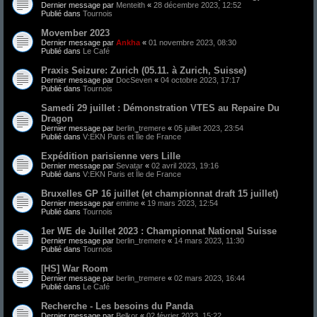
Dernier message par
Menteith
«
28 décembre 2023, 12:52
Publié dans
Tournois
Movember 2023
Dernier message par
Ankha
«
01 novembre 2023, 08:30
Publié dans
Le Café
Praxis Seizure: Zurich (05.11.​ à Zurich, Suisse)
Dernier message par
DocSeven
«
04 octobre 2023, 17:17
Publié dans
Tournois
Samedi 29 juillet : Démonstration VTES au Repaire Du
Dragon
Dernier message par
berlin_tremere
«
05 juillet 2023, 23:54
Publié dans
V:EKN Paris et Île de France
Expédition parisienne vers Lille
Dernier message par
Sevatar
«
02 avril 2023, 19:16
Publié dans
V:EKN Paris et Île de France
Bruxelles GP 16 juillet (et championnat draft 15 juillet)
Dernier message par
emime
«
19 mars 2023, 12:54
Publié dans
Tournois
1er WE de Juillet 2023 : Championnat National Suisse
Dernier message par
berlin_tremere
«
14 mars 2023, 11:30
Publié dans
Tournois
[HS] War Room
Dernier message par
berlin_tremere
«
02 mars 2023, 16:44
Publié dans
Le Café
Recherche - Les besoins du Panda
Dernier message par
Belkor
«
02 février 2023, 15:22