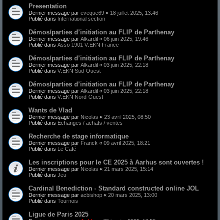
Presentation
Dernier message par
eveque69
«
18 juillet 2025, 13:46
Publié dans
International section
Démos/parties d’initiation au FLIP de Parthenay
Dernier message par
Alkardil
«
06 juin 2025, 19:46
Publié dans
Asso 1901 V:EKN France
Démos/parties d’initiation au FLIP de Parthenay
Dernier message par
Alkardil
«
03 juin 2025, 22:18
Publié dans
V:EKN Sud-Ouest
Démos/parties d’initiation au FLIP de Parthenay
Dernier message par
Alkardil
«
03 juin 2025, 22:18
Publié dans
V:EKN Nord-Ouest
Wants de Vlad
Dernier message par
Nicolas
«
23 avril 2025, 08:50
Publié dans
Échanges / achats / ventes
Recherche de stage informatique
Dernier message par
Franck
«
09 avril 2025, 18:21
Publié dans
Le Café
Les inscriptions pour le CE 2025 à Aarhus sont ouvertes !
Dernier message par
Nicolas
«
21 mars 2025, 15:14
Publié dans
Jeu
Cardinal Benediction - Standard constructed online JOL
Dernier message par
acbishop
«
20 mars 2025, 13:00
Publié dans
Tournois
Ligue de Paris 2025