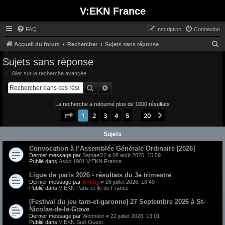
V:EKN France
FAQ
Inscription
Connexion
R
Accueil du forum
Rechercher
Sujets sans réponse
e
Sujets sans réponse
c
Aller sur la recherche avancée
h
Rechercher
Recherche avancée
e
La recherche a retourné plus de 1000 résultats
r
Page
1
sur
20
1
2
3
4
5
20
Suivant
…
c
h
Sujets
e
Convocation à l’Assemblée Générale Ordinaire [2026]
r
Dernier message par
Samael22
«
08 août 2026, 15:59
Publié dans
Asso 1901 V:EKN France
Ligue de paris 2026 - résultats du 3e trimestre
Dernier message par
Ankha
«
26 juillet 2026, 18:40
Publié dans
V:EKN Paris et Île de France
[Festival du jeu tarn-et-garonne] 27 Septembre 2026 à St-
Nicolas-de-la-Grave
Dernier message par
Wonnilon
«
22 juillet 2026, 13:01
Publié dans
V:EKN Sud-Ouest