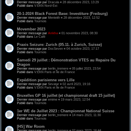
Dernier message par
Dracula
«
28 décembre 2023, 13:29
Publié dans
V:EKN Nord-Est
20-1-2024 Black Forest Base: Investiture (Freiburg)
Dernier message par
Menteith
«
28 décembre 2023, 12:52
Publié dans
Tournois
Movember 2023
Dernier message par
Ankha
«
01 novembre 2023, 08:30
Publié dans
Le Café
Praxis Seizure: Zurich (05.11.​ à Zurich, Suisse)
Dernier message par
DocSeven
«
04 octobre 2023, 17:17
Publié dans
Tournois
Samedi 29 juillet : Démonstration VTES au Repaire Du
Dragon
Dernier message par
berlin_tremere
«
05 juillet 2023, 23:54
Publié dans
V:EKN Paris et Île de France
Expédition parisienne vers Lille
Dernier message par
Sevatar
«
02 avril 2023, 19:16
Publié dans
V:EKN Paris et Île de France
Bruxelles GP 16 juillet (et championnat draft 15 juillet)
Dernier message par
emime
«
19 mars 2023, 12:54
Publié dans
Tournois
1er WE de Juillet 2023 : Championnat National Suisse
Dernier message par
berlin_tremere
«
14 mars 2023, 11:30
Publié dans
Tournois
[HS] War Room
Dernier message par
berlin_tremere
«
02 mars 2023, 16:44