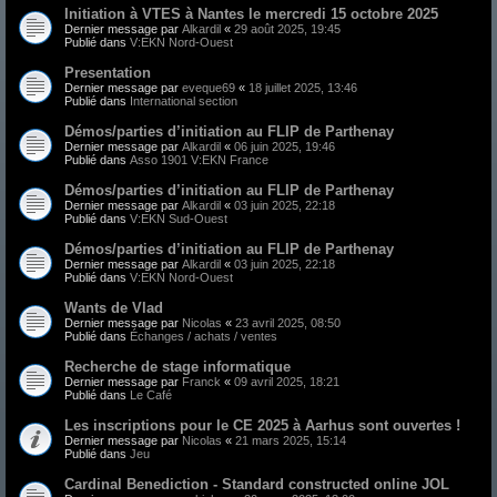
Initiation à VTES à Nantes le mercredi 15 octobre 2025
Dernier message par
Alkardil
«
29 août 2025, 19:45
Publié dans
V:EKN Nord-Ouest
Presentation
Dernier message par
eveque69
«
18 juillet 2025, 13:46
Publié dans
International section
Démos/parties d’initiation au FLIP de Parthenay
Dernier message par
Alkardil
«
06 juin 2025, 19:46
Publié dans
Asso 1901 V:EKN France
Démos/parties d’initiation au FLIP de Parthenay
Dernier message par
Alkardil
«
03 juin 2025, 22:18
Publié dans
V:EKN Sud-Ouest
Démos/parties d’initiation au FLIP de Parthenay
Dernier message par
Alkardil
«
03 juin 2025, 22:18
Publié dans
V:EKN Nord-Ouest
Wants de Vlad
Dernier message par
Nicolas
«
23 avril 2025, 08:50
Publié dans
Échanges / achats / ventes
Recherche de stage informatique
Dernier message par
Franck
«
09 avril 2025, 18:21
Publié dans
Le Café
Les inscriptions pour le CE 2025 à Aarhus sont ouvertes !
Dernier message par
Nicolas
«
21 mars 2025, 15:14
Publié dans
Jeu
Cardinal Benediction - Standard constructed online JOL