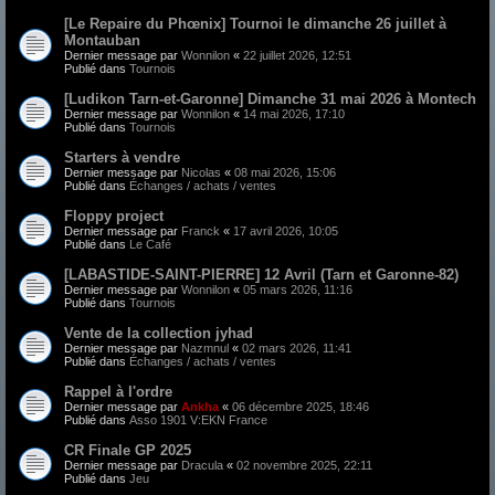
[Le Repaire du Phœnix] Tournoi le dimanche 26 juillet à
Montauban
Dernier message par
Wonnilon
«
22 juillet 2026, 12:51
Publié dans
Tournois
[Ludikon Tarn-et-Garonne] Dimanche 31 mai 2026 à Montech
Dernier message par
Wonnilon
«
14 mai 2026, 17:10
Publié dans
Tournois
Starters à vendre
Dernier message par
Nicolas
«
08 mai 2026, 15:06
Publié dans
Échanges / achats / ventes
Floppy project
Dernier message par
Franck
«
17 avril 2026, 10:05
Publié dans
Le Café
[LABASTIDE-SAINT-PIERRE] 12 Avril (Tarn et Garonne-82)
Dernier message par
Wonnilon
«
05 mars 2026, 11:16
Publié dans
Tournois
Vente de la collection jyhad
Dernier message par
Nazmnul
«
02 mars 2026, 11:41
Publié dans
Échanges / achats / ventes
Rappel à l'ordre
Dernier message par
Ankha
«
06 décembre 2025, 18:46
Publié dans
Asso 1901 V:EKN France
CR Finale GP 2025
Dernier message par
Dracula
«
02 novembre 2025, 22:11
Publié dans
Jeu