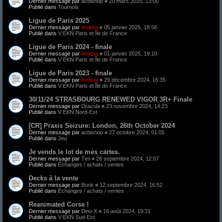
Dernier message par
acbishop
«
20 mars 2025, 13:00
Publié dans
Tournois
Ligue de Paris 2025
Dernier message par
Ankha
«
05 janvier 2025, 18:56
Publié dans
V:EKN Paris et Île de France
Ligue de Paris 2024 - finale
Dernier message par
Ankha
«
01 janvier 2025, 19:10
Publié dans
V:EKN Paris et Île de France
Ligue de Paris 2023 - finale
Dernier message par
Ankha
«
29 décembre 2024, 16:35
Publié dans
V:EKN Paris et Île de France
30/11/24 STRASBOURG RENEWED VIGOR 3R+ Finale
Dernier message par
Dracula
«
23 novembre 2024, 14:23
Publié dans
V:EKN Nord-Est
[CR] Praxis Seizure: London, 26th October 2024
Dernier message par
acbishop
«
27 octobre 2024, 01:05
Publié dans
Jeu
Je vends le lot de mes cartes.
Dernier message par
Tim
«
28 septembre 2024, 12:07
Publié dans
Échanges / achats / ventes
Decks à la vente
Dernier message par
Bonk
«
12 septembre 2024, 16:52
Publié dans
Échanges / achats / ventes
Reanimated Corse !
Dernier message par
Dino X
«
16 août 2024, 19:31
Publié dans
V:EKN Sud-Est