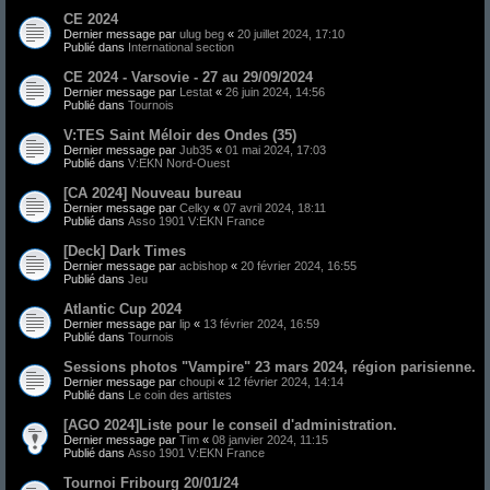
CE 2024
Dernier message par
ulug beg
«
20 juillet 2024, 17:10
Publié dans
International section
CE 2024 - Varsovie - 27 au 29/09/2024
Dernier message par
Lestat
«
26 juin 2024, 14:56
Publié dans
Tournois
V:TES Saint Méloir des Ondes (35)
Dernier message par
Jub35
«
01 mai 2024, 17:03
Publié dans
V:EKN Nord-Ouest
[CA 2024] Nouveau bureau
Dernier message par
Celky
«
07 avril 2024, 18:11
Publié dans
Asso 1901 V:EKN France
[Deck] Dark Times
Dernier message par
acbishop
«
20 février 2024, 16:55
Publié dans
Jeu
Atlantic Cup 2024
Dernier message par
lip
«
13 février 2024, 16:59
Publié dans
Tournois
Sessions photos "Vampire" 23 mars 2024, région parisienne.
Dernier message par
choupi
«
12 février 2024, 14:14
Publié dans
Le coin des artistes
[AGO 2024]Liste pour le conseil d'administration.
Dernier message par
Tim
«
08 janvier 2024, 11:15
Publié dans
Asso 1901 V:EKN France
Tournoi Fribourg 20/01/24