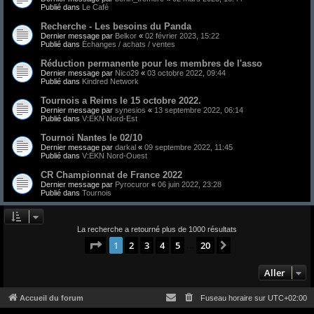
Publié dans
Le Café
Recherche - Les besoins du Panda
Dernier message par
Belkor
«
02 février 2023, 15:22
Publié dans
Échanges / achats / ventes
Réduction permanente pour les membres de l'asso
Dernier message par
Nico29
«
03 octobre 2022, 09:44
Publié dans
Kindred Network
Tournois a Reims le 15 octobre 2022.
Dernier message par
synesios
«
13 septembre 2022, 06:14
Publié dans
V:EKN Nord-Est
Tournoi Nantes le 02/10
Dernier message par
darkal
«
09 septembre 2022, 11:45
Publié dans
V:EKN Nord-Ouest
CR Championnat de France 2022
Dernier message par
Pyrocuror
«
06 juin 2022, 23:28
Publié dans
Tournois
La recherche a retourné plus de 1000 résultats
Page
1
sur
20
1
2
3
4
5
20
Suivant
…
Aller
Accueil du forum
Fuseau horaire sur
UTC+02:00