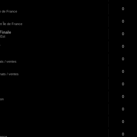
0
le de France
0
t Île de France
inale
0
-Est
4
0
0
ts / ventes
0
ats / ventes
0
0
ion
0
0
0
rance