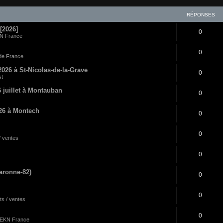
RÉPONSES
[2026]
0
N France
0
 de France
2026 à St-Nicolas-de-la-Grave
0
st
 juillet à Montauban
0
26 à Montech
0
0
/ ventes
0
aronne-82)
0
0
s / ventes
0
:EKN France