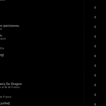
0
0
n parisienne.
0
es
n.
0
rance
0
-Est
rg)
0
0
0
paire Du Dragon
0
 et Île de France
0
 de France
uillet)
0