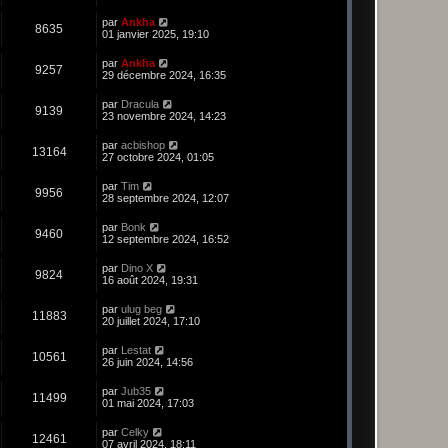
par
Ankha
8635
01 janvier 2025, 19:10
par
Ankha
9257
29 décembre 2024, 16:35
par
Dracula
9139
23 novembre 2024, 14:23
par
acbishop
13164
27 octobre 2024, 01:05
par
Tim
9956
28 septembre 2024, 12:07
par
Bonk
9460
12 septembre 2024, 16:52
par
Dino X
9824
16 août 2024, 19:31
par
ulug beg
11883
20 juillet 2024, 17:10
par
Lestat
10561
26 juin 2024, 14:56
par
Jub35
11499
01 mai 2024, 17:03
par
Celky
12461
07 avril 2024, 18:11