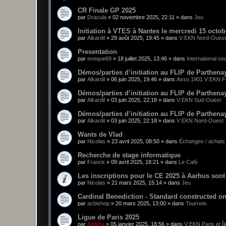
CR Finale GP 2025
par
Dracula
»
02 novembre 2025, 22:11
» dans
Jeu
Initiation à VTES à Nantes le mercredi 15 octob
par
Alkardil
»
29 août 2025, 19:45
» dans
V:EKN Nord-Ouest
Presentation
par
eveque69
»
18 juillet 2025, 13:46
» dans
International se
Démos/parties d’initiation au FLIP de Parthena
par
Alkardil
»
06 juin 2025, 19:46
» dans
Asso 1901 V:EKN F
Démos/parties d’initiation au FLIP de Parthena
par
Alkardil
»
03 juin 2025, 22:18
» dans
V:EKN Sud-Ouest
Démos/parties d’initiation au FLIP de Parthena
par
Alkardil
»
03 juin 2025, 22:18
» dans
V:EKN Nord-Ouest
Wants de Vlad
par
Nicolas
»
23 avril 2025, 08:50
» dans
Échanges / achats 
Recherche de stage informatique
par
Franck
»
09 avril 2025, 18:21
» dans
Le Café
Les inscriptions pour le CE 2025 à Aarhus sont
par
Nicolas
»
21 mars 2025, 15:14
» dans
Jeu
Cardinal Benediction - Standard constructed o
par
acbishop
»
20 mars 2025, 13:00
» dans
Tournois
Ligue de Paris 2025
par
Ankha
»
05 janvier 2025, 18:56
» dans
V:EKN Paris et Î