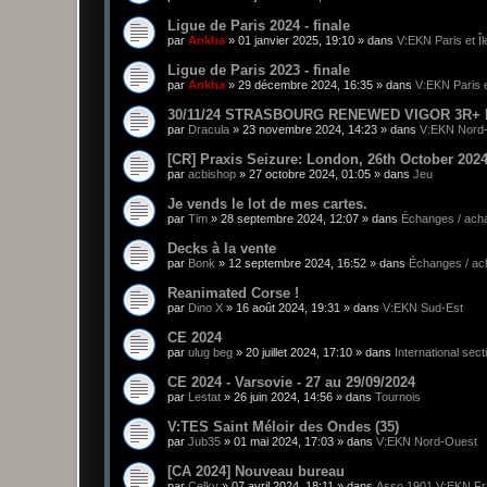
Ligue de Paris 2024 - finale
par
Ankha
»
01 janvier 2025, 19:10
» dans
V:EKN Paris et Î
Ligue de Paris 2023 - finale
par
Ankha
»
29 décembre 2024, 16:35
» dans
V:EKN Paris e
30/11/24 STRASBOURG RENEWED VIGOR 3R+ F
par
Dracula
»
23 novembre 2024, 14:23
» dans
V:EKN Nord
[CR] Praxis Seizure: London, 26th October 202
par
acbishop
»
27 octobre 2024, 01:05
» dans
Jeu
Je vends le lot de mes cartes.
par
Tim
»
28 septembre 2024, 12:07
» dans
Échanges / acha
Decks à la vente
par
Bonk
»
12 septembre 2024, 16:52
» dans
Échanges / ach
Reanimated Corse !
par
Dino X
»
16 août 2024, 19:31
» dans
V:EKN Sud-Est
CE 2024
par
ulug beg
»
20 juillet 2024, 17:10
» dans
International sect
CE 2024 - Varsovie - 27 au 29/09/2024
par
Lestat
»
26 juin 2024, 14:56
» dans
Tournois
V:TES Saint Méloir des Ondes (35)
par
Jub35
»
01 mai 2024, 17:03
» dans
V:EKN Nord-Ouest
[CA 2024] Nouveau bureau
par
Celky
»
07 avril 2024, 18:11
» dans
Asso 1901 V:EKN F