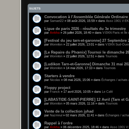
SUJETS
Convocation à l’Assemblée Générale Ordinaire 
par
Samael22
»
08 août 2026, 15:59
» dans
Asso 1901 V:EK
Ligue de paris 2026 - résultats du 3e trimestre
par
Ankha
»
26 juillet 2026, 18:40
» dans
V:EKN Paris et Île
[Festival du jeu tarn-et-garonne] 27 Septembre 
par
Wonnilon
»
22 juillet 2026, 13:01
» dans
V:EKN Sud-Oue
[Le Repaire du Phœnix] Tournoi le dimanche 26
par
Wonnilon
»
22 juillet 2026, 12:51
» dans
Tournois
[Ludikon Tarn-et-Garonne] Dimanche 31 mai 20
par
Wonnilon
»
14 mai 2026, 17:10
» dans
Tournois
Starters à vendre
par
Nicolas
»
08 mai 2026, 15:06
» dans
Échanges / achats 
Floppy project
par
Franck
»
17 avril 2026, 10:05
» dans
Le Café
[LABASTIDE-SAINT-PIERRE] 12 Avril (Tarn et G
par
Wonnilon
»
05 mars 2026, 11:16
» dans
Tournois
Vente de la collection jyhad
par
Nazmnul
»
02 mars 2026, 11:41
» dans
Échanges / achat
Rappel à l'ordre
par
Ankha
»
06 décembre 2025, 18:46
» dans
Asso 1901 V