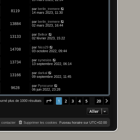
par
berlin_tremere
8119
14 mars 2023, 11:30
par
berlin_tremere
13884
02 mars 2023, 16:44
par
Belkor
13133
02 février 2023, 15:22
par
Nico29
14708
03 octobre 2022, 09:44
par
synesios
13734
13 septembre 2022, 06:14
par
darkal
13166
09 septembre 2022, 11:45
par
Pyrocuror
9628
06 juin 2022, 23:28
Page
1
sur
20
1
2
3
4
5
20
Suivant
ourné plus de 1000 résultats
…
Aller
 contacter
Supprimer les cookies
Fuseau horaire sur
UTC+02:00