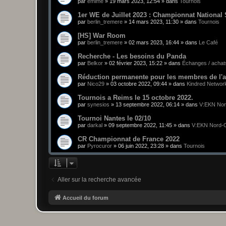
par
emime
»
19 mars 2023, 12:54
» dans
Tournois
1er WE de Juillet 2023 : Championnat National
par
berlin_tremere
»
14 mars 2023, 11:30
» dans
Tournois
[HS] War Room
par
berlin_tremere
»
02 mars 2023, 16:44
» dans
Le Café
Recherche - Les besoins du Panda
par
Belkor
»
02 février 2023, 15:22
» dans
Échanges / achats
Réduction permanente pour les membres de l'
par
Nico29
»
03 octobre 2022, 09:44
» dans
Kindred Networ
Tournois a Reims le 15 octobre 2022.
par
synesios
»
13 septembre 2022, 06:14
» dans
V:EKN Nor
Tournoi Nantes le 02/10
par
darkal
»
09 septembre 2022, 11:45
» dans
V:EKN Nord-
CR Championnat de France 2022
par
Pyrocuror
»
06 juin 2022, 23:28
» dans
Tournois
Aller sur la recherche avancée
Accueil du forum