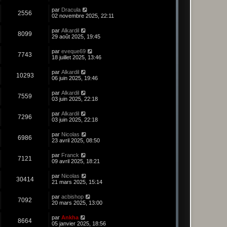
par
Dracula
2556
02 novembre 2025, 22:11
par
Alkardil
8099
29 août 2025, 19:45
par
eveque69
7743
18 juillet 2025, 13:46
par
Alkardil
10293
06 juin 2025, 19:46
par
Alkardil
7559
03 juin 2025, 22:18
par
Alkardil
7296
03 juin 2025, 22:18
par
Nicolas
6986
23 avril 2025, 08:50
par
Franck
7121
09 avril 2025, 18:21
par
Nicolas
30414
21 mars 2025, 15:14
par
acbishop
7092
20 mars 2025, 13:00
par
Ankha
8664
05 janvier 2025, 18:56