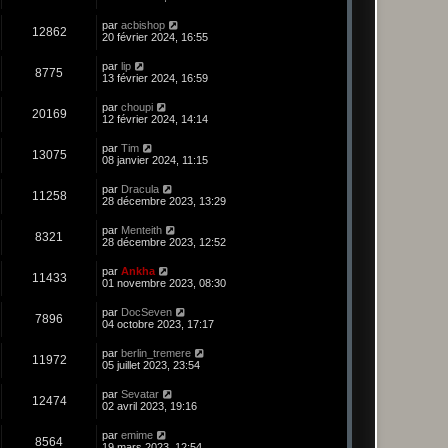
par
acbishop
12862
20 février 2024, 16:55
par
lip
8775
13 février 2024, 16:59
par
choupi
20169
12 février 2024, 14:14
par
Tim
13075
08 janvier 2024, 11:15
par
Dracula
11258
28 décembre 2023, 13:29
par
Menteith
8321
28 décembre 2023, 12:52
par
Ankha
11433
01 novembre 2023, 08:30
par
DocSeven
7896
04 octobre 2023, 17:17
par
berlin_tremere
11972
05 juillet 2023, 23:54
par
Sevatar
12474
02 avril 2023, 19:16
par
emime
8564
19 mars 2023, 12:54