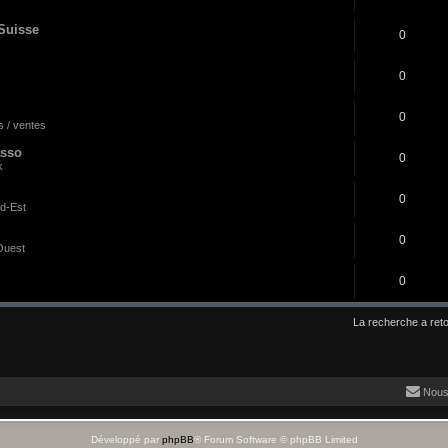
 Suisse
0
0
0
 / ventes
asso
0
k
0
d-Est
0
Ouest
0
La recherche a ret
Nous
Développé par
phpBB
® Forum Software © phpBB Limited