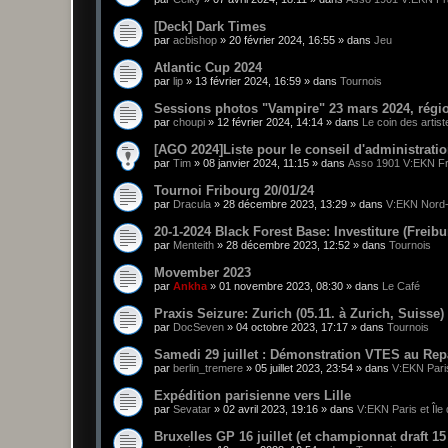
[Deck] Dark Times
par
acbishop
»
20 février 2024, 16:55
» dans
Jeu
Atlantic Cup 2024
par
lip
»
13 février 2024, 16:59
» dans
Tournois
Sessions photos "Vampire" 23 mars 2024, régio
par
choupi
»
12 février 2024, 14:14
» dans
Le coin des artist
[AGO 2024]Liste pour le conseil d'administratio
par
Tim
»
08 janvier 2024, 11:15
» dans
Asso 1901 V:EKN F
Tournoi Fribourg 20/01/24
par
Dracula
»
28 décembre 2023, 13:29
» dans
V:EKN Nord
20-1-2024 Black Forest Base: Investiture (Freibu
par
Menteith
»
28 décembre 2023, 12:52
» dans
Tournois
Movember 2023
par
Ankha
»
01 novembre 2023, 08:30
» dans
Le Café
Praxis Seizure: Zurich (05.11.​ à Zurich, Suisse)
par
DocSeven
»
04 octobre 2023, 17:17
» dans
Tournois
Samedi 29 juillet : Démonstration VTES au Re
par
berlin_tremere
»
05 juillet 2023, 23:54
» dans
V:EKN Paris
Expédition parisienne vers Lille
par
Sevatar
»
02 avril 2023, 19:16
» dans
V:EKN Paris et Île
Bruxelles GP 16 juillet (et championnat draft 15 j