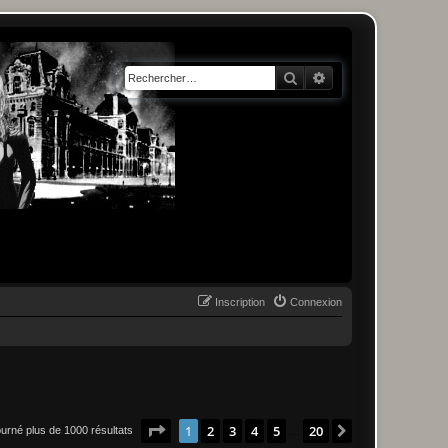
Rechercher
Recherche avancée
Inscription
Connexion
Page
1
sur
20
1
2
3
4
5
20
Suivant
ourné plus de 1000 résultats
…