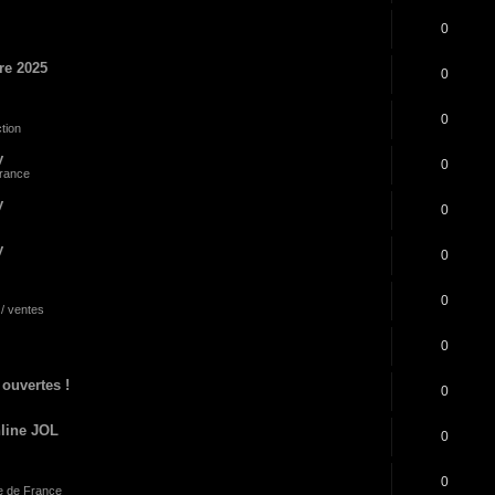
0
re 2025
0
0
ction
y
0
rance
y
0
y
0
0
/ ventes
0
 ouvertes !
0
nline JOL
0
0
le de France