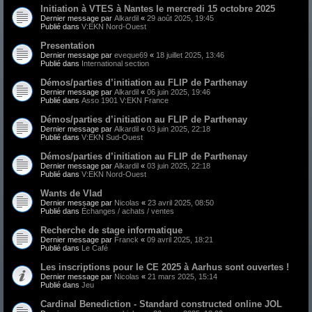
Initiation à VTES à Nantes le mercredi 15 octobre 2025
Dernier message par
Alkardil
«
29 août 2025, 19:45
Publié dans
V:EKN Nord-Ouest
Presentation
Dernier message par
eveque69
«
18 juillet 2025, 13:46
Publié dans
International section
Démos/parties d’initiation au FLIP de Parthenay
Dernier message par
Alkardil
«
06 juin 2025, 19:46
Publié dans
Asso 1901 V:EKN France
Démos/parties d’initiation au FLIP de Parthenay
Dernier message par
Alkardil
«
03 juin 2025, 22:18
Publié dans
V:EKN Sud-Ouest
Démos/parties d’initiation au FLIP de Parthenay
Dernier message par
Alkardil
«
03 juin 2025, 22:18
Publié dans
V:EKN Nord-Ouest
Wants de Vlad
Dernier message par
Nicolas
«
23 avril 2025, 08:50
Publié dans
Échanges / achats / ventes
Recherche de stage informatique
Dernier message par
Franck
«
09 avril 2025, 18:21
Publié dans
Le Café
Les inscriptions pour le CE 2025 à Aarhus sont ouvertes !
Dernier message par
Nicolas
«
21 mars 2025, 15:14
Publié dans
Jeu
Cardinal Benediction - Standard constructed online JOL