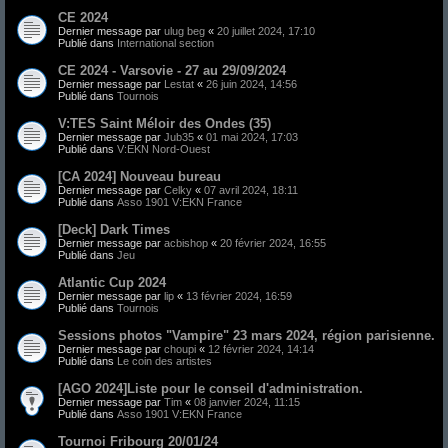
CE 2024
Dernier message par
ulug beg
«
20 juillet 2024, 17:10
Publié dans
International section
CE 2024 - Varsovie - 27 au 29/09/2024
Dernier message par
Lestat
«
26 juin 2024, 14:56
Publié dans
Tournois
V:TES Saint Méloir des Ondes (35)
Dernier message par
Jub35
«
01 mai 2024, 17:03
Publié dans
V:EKN Nord-Ouest
[CA 2024] Nouveau bureau
Dernier message par
Celky
«
07 avril 2024, 18:11
Publié dans
Asso 1901 V:EKN France
[Deck] Dark Times
Dernier message par
acbishop
«
20 février 2024, 16:55
Publié dans
Jeu
Atlantic Cup 2024
Dernier message par
lip
«
13 février 2024, 16:59
Publié dans
Tournois
Sessions photos "Vampire" 23 mars 2024, région parisienne.
Dernier message par
choupi
«
12 février 2024, 14:14
Publié dans
Le coin des artistes
[AGO 2024]Liste pour le conseil d'administration.
Dernier message par
Tim
«
08 janvier 2024, 11:15
Publié dans
Asso 1901 V:EKN France
Tournoi Fribourg 20/01/24