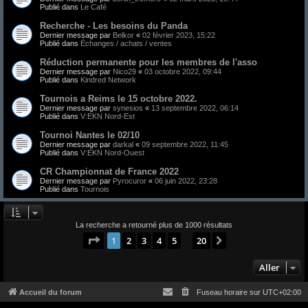
Publié dans
Le Café
Recherche - Les besoins du Panda
Dernier message par
Belkor
«
02 février 2023, 15:22
Publié dans
Échanges / achats / ventes
Réduction permanente pour les membres de l'asso
Dernier message par
Nico29
«
03 octobre 2022, 09:44
Publié dans
Kindred Network
Tournois a Reims le 15 octobre 2022.
Dernier message par
synesios
«
13 septembre 2022, 06:14
Publié dans
V:EKN Nord-Est
Tournoi Nantes le 02/10
Dernier message par
darkal
«
09 septembre 2022, 11:45
Publié dans
V:EKN Nord-Ouest
CR Championnat de France 2022
Dernier message par
Pyrocuror
«
06 juin 2022, 23:28
Publié dans
Tournois
La recherche a retourné plus de 1000 résultats
Page
1
sur
20
1
2
3
4
5
20
Suivant
…
Aller
Accueil du forum
Fuseau horaire sur
UTC+02:00