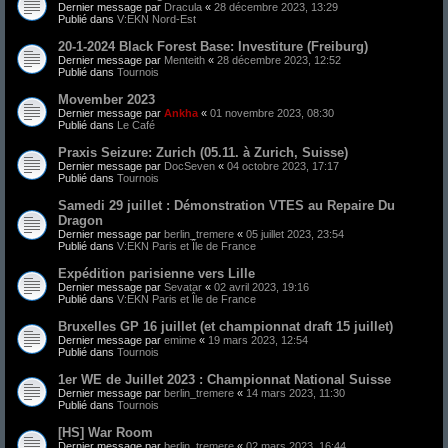
Dernier message par
Dracula
«
28 décembre 2023, 13:29
Publié dans
V:EKN Nord-Est
20-1-2024 Black Forest Base: Investiture (Freiburg)
Dernier message par
Menteith
«
28 décembre 2023, 12:52
Publié dans
Tournois
Movember 2023
Dernier message par
Ankha
«
01 novembre 2023, 08:30
Publié dans
Le Café
Praxis Seizure: Zurich (05.11.​ à Zurich, Suisse)
Dernier message par
DocSeven
«
04 octobre 2023, 17:17
Publié dans
Tournois
Samedi 29 juillet : Démonstration VTES au Repaire Du
Dragon
Dernier message par
berlin_tremere
«
05 juillet 2023, 23:54
Publié dans
V:EKN Paris et Île de France
Expédition parisienne vers Lille
Dernier message par
Sevatar
«
02 avril 2023, 19:16
Publié dans
V:EKN Paris et Île de France
Bruxelles GP 16 juillet (et championnat draft 15 juillet)
Dernier message par
emime
«
19 mars 2023, 12:54
Publié dans
Tournois
1er WE de Juillet 2023 : Championnat National Suisse
Dernier message par
berlin_tremere
«
14 mars 2023, 11:30
Publié dans
Tournois
[HS] War Room
Dernier message par
berlin_tremere
«
02 mars 2023, 16:44