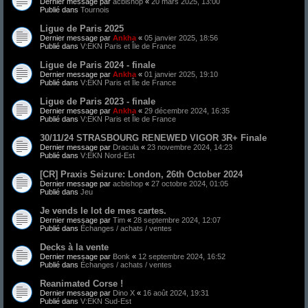
Dernier message par
acbishop
«
20 mars 2025, 13:00
Publié dans
Tournois
Ligue de Paris 2025
Dernier message par
Ankha
«
05 janvier 2025, 18:56
Publié dans
V:EKN Paris et Île de France
Ligue de Paris 2024 - finale
Dernier message par
Ankha
«
01 janvier 2025, 19:10
Publié dans
V:EKN Paris et Île de France
Ligue de Paris 2023 - finale
Dernier message par
Ankha
«
29 décembre 2024, 16:35
Publié dans
V:EKN Paris et Île de France
30/11/24 STRASBOURG RENEWED VIGOR 3R+ Finale
Dernier message par
Dracula
«
23 novembre 2024, 14:23
Publié dans
V:EKN Nord-Est
[CR] Praxis Seizure: London, 26th October 2024
Dernier message par
acbishop
«
27 octobre 2024, 01:05
Publié dans
Jeu
Je vends le lot de mes cartes.
Dernier message par
Tim
«
28 septembre 2024, 12:07
Publié dans
Échanges / achats / ventes
Decks à la vente
Dernier message par
Bonk
«
12 septembre 2024, 16:52
Publié dans
Échanges / achats / ventes
Reanimated Corse !
Dernier message par
Dino X
«
16 août 2024, 19:31
Publié dans
V:EKN Sud-Est