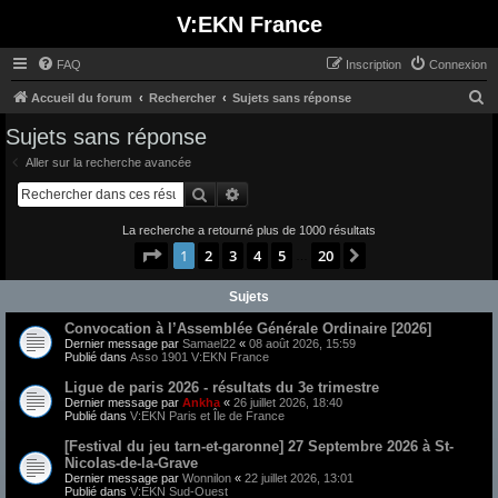
V:EKN France
FAQ
Inscription
Connexion
R
Accueil du forum
Rechercher
Sujets sans réponse
e
Sujets sans réponse
c
Aller sur la recherche avancée
h
Rechercher
Recherche avancée
e
La recherche a retourné plus de 1000 résultats
r
Page
1
sur
20
1
2
3
4
5
20
Suivant
…
c
h
Sujets
e
Convocation à l’Assemblée Générale Ordinaire [2026]
r
Dernier message par
Samael22
«
08 août 2026, 15:59
Publié dans
Asso 1901 V:EKN France
Ligue de paris 2026 - résultats du 3e trimestre
Dernier message par
Ankha
«
26 juillet 2026, 18:40
Publié dans
V:EKN Paris et Île de France
[Festival du jeu tarn-et-garonne] 27 Septembre 2026 à St-
Nicolas-de-la-Grave
Dernier message par
Wonnilon
«
22 juillet 2026, 13:01
Publié dans
V:EKN Sud-Ouest