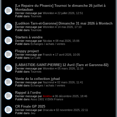
[Le Repaire du Phœnix] Tournoi le dimanche 26 juillet à
Montauban
Dernier message par
Wonnilon
«
22 juillet 2026, 12:51
Publié dans
Tournois
[Ludikon Tarn-et-Garonne] Dimanche 31 mai 2026 à Montech
Dernier message par
Wonnilon
«
14 mai 2026, 17:10
Publié dans
Tournois
Starters à vendre
Dernier message par
Nicolas
«
08 mai 2026, 15:06
Publié dans
Échanges / achats / ventes
Floppy project
Dernier message par
Franck
«
17 avril 2026, 10:05
Publié dans
Le Café
[LABASTIDE-SAINT-PIERRE] 12 Avril (Tarn et Garonne-82)
Dernier message par
Wonnilon
«
05 mars 2026, 11:16
Publié dans
Tournois
Vente de la collection jyhad
Dernier message par
Nazmnul
«
02 mars 2026, 11:41
Publié dans
Échanges / achats / ventes
Rappel à l'ordre
Dernier message par
Ankha
«
06 décembre 2025, 18:46
Publié dans
Asso 1901 V:EKN France
CR Finale GP 2025
Dernier message par
Dracula
«
02 novembre 2025, 22:11
Publié dans
Jeu