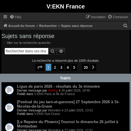
V:EKN France
FAQ
Inscription
Connexion
R
Accueil du forum
Rechercher
Sujets sans réponse
e
Sujets sans réponse
c
Aller sur la recherche avancée
h
Rechercher
Recherche avancée
e
La recherche a retourné plus de 1000 résultats
r
Page
1
sur
20
1
2
3
4
5
20
Suivant
…
c
h
Sujets
e
Ligue de paris 2026 - résultats du 3e trimestre
r
Dernier message par
Ankha
«
26 juillet 2026, 18:40
Publié dans
V:EKN Paris et Île de France
[Festival du jeu tarn-et-garonne] 27 Septembre 2026 à St-
Nicolas-de-la-Grave
Dernier message par
Wonnilon
«
22 juillet 2026, 13:01
Publié dans
V:EKN Sud-Ouest
[Le Repaire du Phœnix] Tournoi le dimanche 26 juillet à
Montauban
Dernier message par
Wonnilon
«
22 juillet 2026, 12:51