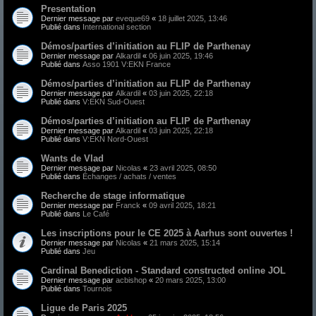
Presentation
Dernier message par
eveque69
«
18 juillet 2025, 13:46
Publié dans
International section
Démos/parties d’initiation au FLIP de Parthenay
Dernier message par
Alkardil
«
06 juin 2025, 19:46
Publié dans
Asso 1901 V:EKN France
Démos/parties d’initiation au FLIP de Parthenay
Dernier message par
Alkardil
«
03 juin 2025, 22:18
Publié dans
V:EKN Sud-Ouest
Démos/parties d’initiation au FLIP de Parthenay
Dernier message par
Alkardil
«
03 juin 2025, 22:18
Publié dans
V:EKN Nord-Ouest
Wants de Vlad
Dernier message par
Nicolas
«
23 avril 2025, 08:50
Publié dans
Échanges / achats / ventes
Recherche de stage informatique
Dernier message par
Franck
«
09 avril 2025, 18:21
Publié dans
Le Café
Les inscriptions pour le CE 2025 à Aarhus sont ouvertes !
Dernier message par
Nicolas
«
21 mars 2025, 15:14
Publié dans
Jeu
Cardinal Benediction - Standard constructed online JOL
Dernier message par
acbishop
«
20 mars 2025, 13:00
Publié dans
Tournois
Ligue de Paris 2025