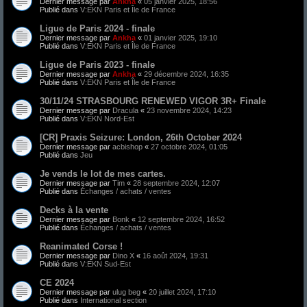
Dernier message par
Ankha
«
05 janvier 2025, 18:56
Publié dans
V:EKN Paris et Île de France
Ligue de Paris 2024 - finale
Dernier message par
Ankha
«
01 janvier 2025, 19:10
Publié dans
V:EKN Paris et Île de France
Ligue de Paris 2023 - finale
Dernier message par
Ankha
«
29 décembre 2024, 16:35
Publié dans
V:EKN Paris et Île de France
30/11/24 STRASBOURG RENEWED VIGOR 3R+ Finale
Dernier message par
Dracula
«
23 novembre 2024, 14:23
Publié dans
V:EKN Nord-Est
[CR] Praxis Seizure: London, 26th October 2024
Dernier message par
acbishop
«
27 octobre 2024, 01:05
Publié dans
Jeu
Je vends le lot de mes cartes.
Dernier message par
Tim
«
28 septembre 2024, 12:07
Publié dans
Échanges / achats / ventes
Decks à la vente
Dernier message par
Bonk
«
12 septembre 2024, 16:52
Publié dans
Échanges / achats / ventes
Reanimated Corse !
Dernier message par
Dino X
«
16 août 2024, 19:31
Publié dans
V:EKN Sud-Est
CE 2024
Dernier message par
ulug beg
«
20 juillet 2024, 17:10
Publié dans
International section