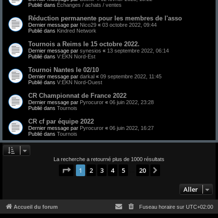
Publié dans
Échanges / achats / ventes
Réduction permanente pour les membres de l'asso
Dernier message par
Nico29
«
03 octobre 2022, 09:44
Publié dans
Kindred Network
Tournois a Reims le 15 octobre 2022.
Dernier message par
synesios
«
13 septembre 2022, 06:14
Publié dans
V:EKN Nord-Est
Tournoi Nantes le 02/10
Dernier message par
darkal
«
09 septembre 2022, 11:45
Publié dans
V:EKN Nord-Ouest
CR Championnat de France 2022
Dernier message par
Pyrocuror
«
06 juin 2022, 23:28
Publié dans
Tournois
CR cf par équipe 2022
Dernier message par
Pyrocuror
«
06 juin 2022, 16:27
Publié dans
Tournois
La recherche a retourné plus de 1000 résultats
Page
1
sur
20
1
2
3
4
5
20
Suivant
…
Aller
Accueil du forum
Fuseau horaire sur
UTC+02:00