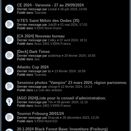
CE 2024 - Varsovie - 27 au 29/09/2024
Dernier message par
Lestat
«
26 juin 2024, 14:56
Publié dans
Tournois
V:TES Saint Méloir des Ondes (35)
Dernier message par
Jub35
«
01 mai 2024, 17:03
Publié dans
V:EKN Nord-Ouest
[CA 2024] Nouveau bureau
Dernier message par
Celky
«
07 avril 2024, 18:11
Publié dans
Asso 1901 V:EKN France
[Deck] Dark Times
Dernier message par
acbishop
«
20 février 2024, 16:55
Publié dans
Jeu
Atlantic Cup 2024
Dernier message par
lip
«
13 février 2024, 16:59
Publié dans
Tournois
Sessions photos "Vampire" 23 mars 2024, région parisienne.
Dernier message par
choupi
«
12 février 2024, 14:14
Publié dans
Le coin des artistes
[AGO 2024]Liste pour le conseil d'administration.
Dernier message par
Tim
«
08 janvier 2024, 11:15
Publié dans
Asso 1901 V:EKN France
Tournoi Fribourg 20/01/24
Dernier message par
Dracula
«
28 décembre 2023, 13:29
Publié dans
V:EKN Nord-Est
20-1-2024 Black Forest Base: Investiture (Freiburg)