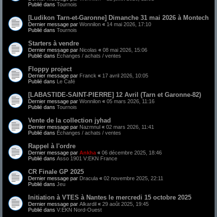
Publié dans
Tournois
[Ludikon Tarn-et-Garonne] Dimanche 31 mai 2026 à Montech
Dernier message par
Wonnilon
«
14 mai 2026, 17:10
Publié dans
Tournois
Starters à vendre
Dernier message par
Nicolas
«
08 mai 2026, 15:06
Publié dans
Échanges / achats / ventes
Floppy project
Dernier message par
Franck
«
17 avril 2026, 10:05
Publié dans
Le Café
[LABASTIDE-SAINT-PIERRE] 12 Avril (Tarn et Garonne-82)
Dernier message par
Wonnilon
«
05 mars 2026, 11:16
Publié dans
Tournois
Vente de la collection jyhad
Dernier message par
Nazmnul
«
02 mars 2026, 11:41
Publié dans
Échanges / achats / ventes
Rappel à l'ordre
Dernier message par
Ankha
«
06 décembre 2025, 18:46
Publié dans
Asso 1901 V:EKN France
CR Finale GP 2025
Dernier message par
Dracula
«
02 novembre 2025, 22:11
Publié dans
Jeu
Initiation à VTES à Nantes le mercredi 15 octobre 2025
Dernier message par
Alkardil
«
29 août 2025, 19:45
Publié dans
V:EKN Nord-Ouest