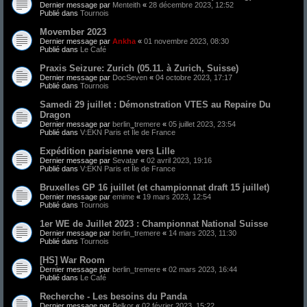
Dernier message par
Menteith
«
28 décembre 2023, 12:52
Publié dans
Tournois
Movember 2023
Dernier message par
Ankha
«
01 novembre 2023, 08:30
Publié dans
Le Café
Praxis Seizure: Zurich (05.11.​ à Zurich, Suisse)
Dernier message par
DocSeven
«
04 octobre 2023, 17:17
Publié dans
Tournois
Samedi 29 juillet : Démonstration VTES au Repaire Du
Dragon
Dernier message par
berlin_tremere
«
05 juillet 2023, 23:54
Publié dans
V:EKN Paris et Île de France
Expédition parisienne vers Lille
Dernier message par
Sevatar
«
02 avril 2023, 19:16
Publié dans
V:EKN Paris et Île de France
Bruxelles GP 16 juillet (et championnat draft 15 juillet)
Dernier message par
emime
«
19 mars 2023, 12:54
Publié dans
Tournois
1er WE de Juillet 2023 : Championnat National Suisse
Dernier message par
berlin_tremere
«
14 mars 2023, 11:30
Publié dans
Tournois
[HS] War Room
Dernier message par
berlin_tremere
«
02 mars 2023, 16:44
Publié dans
Le Café
Recherche - Les besoins du Panda
Dernier message par
Belkor
«
02 février 2023, 15:22