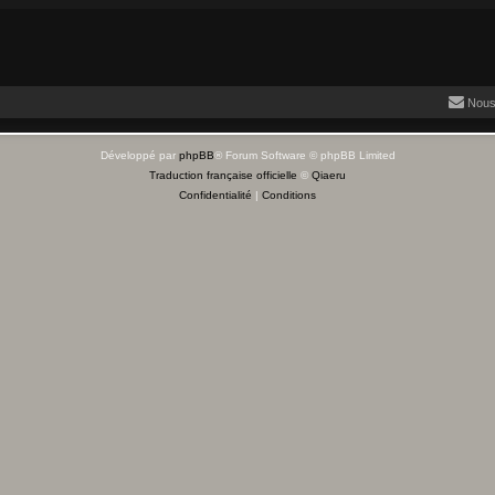
Nous
Développé par
phpBB
® Forum Software © phpBB Limited
Traduction française officielle
©
Qiaeru
Confidentialité
|
Conditions