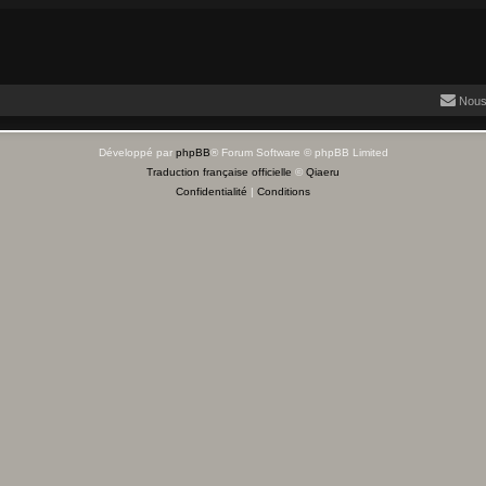
Nous
Développé par
phpBB
® Forum Software © phpBB Limited
Traduction française officielle
©
Qiaeru
Confidentialité
|
Conditions