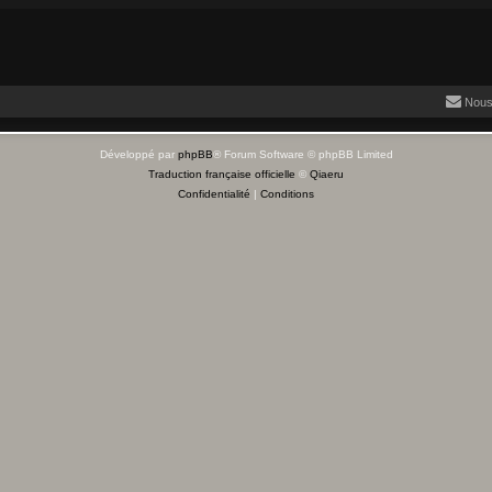
Nous
Développé par
phpBB
® Forum Software © phpBB Limited
Traduction française officielle
©
Qiaeru
Confidentialité
|
Conditions