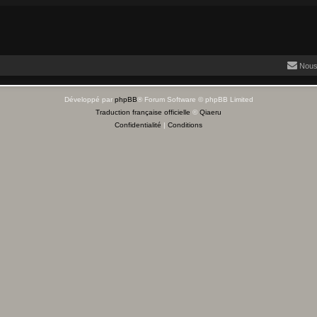
Nous
Développé par
phpBB
® Forum Software © phpBB Limited
Traduction française officielle
©
Qiaeru
Confidentialité
|
Conditions