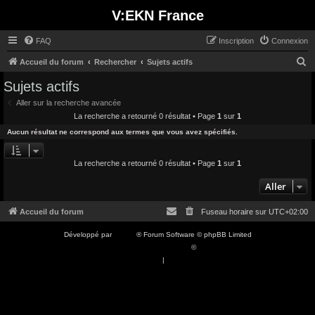
V:EKN France
FAQ
Inscription
Connexion
R
Accueil du forum
Rechercher
Sujets actifs
e
Sujets actifs
c
Aller sur la recherche avancée
h
La recherche a retourné 0 résultat • Page
1
sur
1
e
Aucun résultat ne correspond aux termes que vous avez spécifiés.
r
c
La recherche a retourné 0 résultat • Page
1
sur
1
h
Aller
e
Accueil du forum
Fuseau horaire sur
UTC+02:00
r
Développé par
phpBB
® Forum Software © phpBB Limited
Traduction française officielle
©
Qiaeru
Confidentialité
|
Conditions