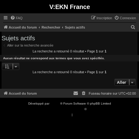
V:EKN France
FAQ
Inscription
Connexion
R
Accueil du forum
Rechercher
Sujets actifs
e
Sujets actifs
c
Aller sur la recherche avancée
h
La recherche a retourné 0 résultat • Page
1
sur
1
e
Aucun résultat ne correspond aux termes que vous avez spécifiés.
r
c
La recherche a retourné 0 résultat • Page
1
sur
1
h
Aller
e
Accueil du forum
Fuseau horaire sur
UTC+02:00
r
Développé par
phpBB
® Forum Software © phpBB Limited
Traduction française officielle
©
Qiaeru
Confidentialité
|
Conditions