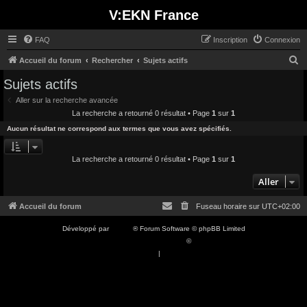
V:EKN France
FAQ
Inscription
Connexion
R
Accueil du forum
Rechercher
Sujets actifs
e
Sujets actifs
c
Aller sur la recherche avancée
h
La recherche a retourné 0 résultat • Page
1
sur
1
e
Aucun résultat ne correspond aux termes que vous avez spécifiés.
r
c
La recherche a retourné 0 résultat • Page
1
sur
1
h
Aller
e
Accueil du forum
Fuseau horaire sur
UTC+02:00
r
Développé par
phpBB
® Forum Software © phpBB Limited
Traduction française officielle
©
Qiaeru
Confidentialité
|
Conditions