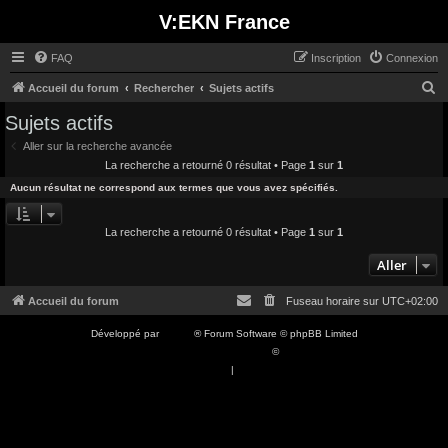
V:EKN France
FAQ
Inscription
Connexion
R
Accueil du forum
Rechercher
Sujets actifs
e
Sujets actifs
c
Aller sur la recherche avancée
h
La recherche a retourné 0 résultat • Page
1
sur
1
e
Aucun résultat ne correspond aux termes que vous avez spécifiés.
r
c
La recherche a retourné 0 résultat • Page
1
sur
1
h
Aller
e
Accueil du forum
Fuseau horaire sur
UTC+02:00
r
Développé par
phpBB
® Forum Software © phpBB Limited
Traduction française officielle
©
Qiaeru
Confidentialité
|
Conditions