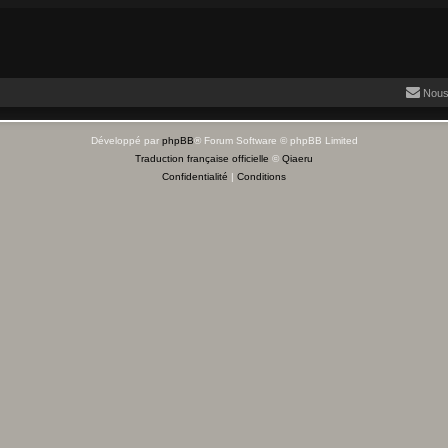
Nous
Développé par
phpBB
® Forum Software © phpBB Limited
Traduction française officielle
©
Qiaeru
Confidentialité
|
Conditions