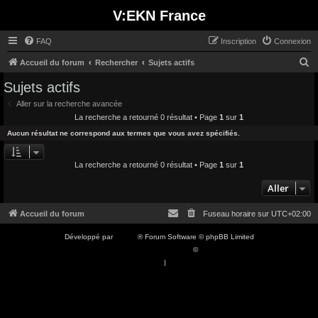
V:EKN France
FAQ
Inscription
Connexion
R
Accueil du forum
Rechercher
Sujets actifs
e
Sujets actifs
c
Aller sur la recherche avancée
h
La recherche a retourné 0 résultat • Page
1
sur
1
e
Aucun résultat ne correspond aux termes que vous avez spécifiés.
r
c
La recherche a retourné 0 résultat • Page
1
sur
1
h
Aller
e
Accueil du forum
Fuseau horaire sur
UTC+02:00
r
Développé par
phpBB
® Forum Software © phpBB Limited
Traduction française officielle
©
Qiaeru
Confidentialité
|
Conditions