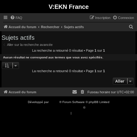
V:EKN France
FAQ
Inscription
Connexion
R
Accueil du forum
Rechercher
Sujets actifs
e
Sujets actifs
c
Aller sur la recherche avancée
h
La recherche a retourné 0 résultat • Page
1
sur
1
e
Aucun résultat ne correspond aux termes que vous avez spécifiés.
r
c
La recherche a retourné 0 résultat • Page
1
sur
1
h
Aller
e
Accueil du forum
Fuseau horaire sur
UTC+02:00
r
Développé par
phpBB
® Forum Software © phpBB Limited
Traduction française officielle
©
Qiaeru
Confidentialité
|
Conditions