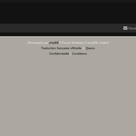
Nous
Développé par
phpBB
® Forum Software © phpBB Limited
Traduction française officielle
©
Qiaeru
Confidentialité
|
Conditions