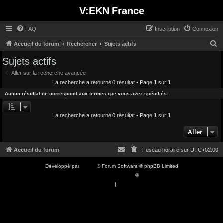
V:EKN France
FAQ
Inscription
Connexion
R
Accueil du forum
Rechercher
Sujets actifs
e
Sujets actifs
c
Aller sur la recherche avancée
h
La recherche a retourné 0 résultat • Page
1
sur
1
e
Aucun résultat ne correspond aux termes que vous avez spécifiés.
r
c
La recherche a retourné 0 résultat • Page
1
sur
1
h
Aller
e
Accueil du forum
Fuseau horaire sur
UTC+02:00
r
Développé par
phpBB
® Forum Software © phpBB Limited
Traduction française officielle
©
Qiaeru
Confidentialité
|
Conditions