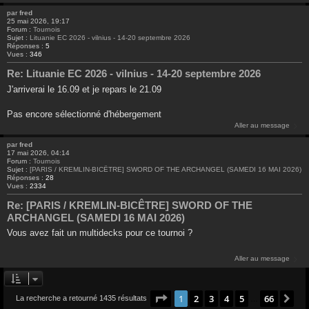
par
fred
25 mai 2026, 19:17
Forum :
Tournois
Sujet :
Lituanie EC 2026 - vilnius - 14-20 septembre 2026
Réponses :
5
Vues :
346
Re: Lituanie EC 2026 - vilnius - 14-20 septembre 2026
J'arriverai le 16.09 et je repars le 21.09
Pas encore sélectionné d'hébergement
Aller au message
par
fred
17 mai 2026, 04:14
Forum :
Tournois
Sujet :
[PARIS / KREMLIN-BICÊTRE] SWORD OF THE ARCHANGEL (SAMEDI 16 MAI 2026)
Réponses :
28
Vues :
2334
Re: [PARIS / KREMLIN-BICÊTRE] SWORD OF THE
ARCHANGEL (SAMEDI 16 MAI 2026)
Vous avez fait un multidecks pour ce tournoi ?
Aller au message
Page
1
sur
66
1
2
3
4
5
66
Su
La recherche a retourné 1435 résultats
…