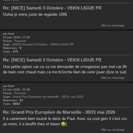
Re: [NICE] Samedi 3 Octobre - VEKN LIGUE FR
Ouhai je viens juste de regarder 100€
Aller au message
par
fred
03 juin 2026, 17:45
Forum :
Tournois
Sujet :
[NICE] Samedi 3 Octobre - VEKN LIGUE FR
Réponses :
9
Vues :
475
Re: [NICE] Samedi 3 Octobre - VEKN LIGUE FR
Une petite option car ca va me demander de m'organiser pas mal car 9h
de train cest chaud mais ca me br1nche bien de venir jouer d1ns le sud.
Aller au message
par
fred
01 juin 2026, 22:38
Forum :
Tournois
Sujet :
Grand Prix Européen de Marseille - 30/31 mai 2026
Réponses :
52
Vues :
5803
Re: Grand Prix Européen de Marseille - 30/31 mai 2026
Il a carrément bien tourné le deck de Paul. Avec sa soul gem il s'est cru
au resto, il a bouffé theo et beast
)
Aller au message