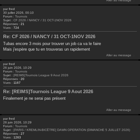
Aller au message
par
fred
30 juillet 2026, 00:10
Forum :
Tournois
Sujet :
CF 2026 / NANCY / 31 OCT-1NOV 2026
Réponses :
21
Vues :
724
Re: CF 2026 / NANCY / 31 OCT-1NOV 2026
Tubas encore 3 mois pour trouver un job ca va le faire
Mais j'espère que tu en trouveras un rapidement
Aller au message
par
fred
26 juin 2026, 10:29
Forum :
Tournois
Sujet :
[REIMS]Tournois League 9 Aout 2026
Réponses :
20
Vues :
1167
Re: [REIMS]Tournois League 9 Aout 2026
Finalement je ne serai pas présent
Aller au message
par
fred
26 juin 2026, 10:29
Forum :
Tournois
Sujet :
[PARIS / KREMLIN-BICÊTRE] DAWN OPERATION (DIMANCHE 5 JUILLET 2026)
Réponses :
27
Vues :
1263