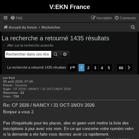
V:EKN France
FAQ
Inscription
Connexion
R
Accueil du forum
Rechercher
e
La recherche a retourné 1435 résultats
c
Aller sur la recherche avancée
h
Rechercher
Recherche avancée
e
r
Page
1
sur
66
1
2
3
4
5
66
Su
La recherche a retourné 1435 résultats
…
c
par
fred
h
06 août 2026, 07:49
Forum :
Tournois
e
Sujet :
CF 2026 / NANCY / 31 OCT-1NOV 2026
Réponses :
21
r
Vues :
724
Re: CF 2026 / NANCY / 31 OCT-1NOV 2026
Bonjour a vous 2.
Pas d'inquiétude pour les places, alex et gwen vont mettre la liste des
inscriptions à jour avec vos nom. En ce qui concerne votre numéro vekn
si la demande a ete faite vous devriez avoir ca rapidement.