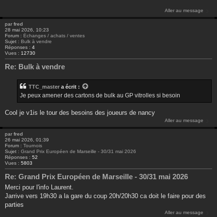
Aller au message
par
fred
28 mai 2026, 10:23
Forum :
Échanges / achats / ventes
Sujet :
Bulk à vendre
Réponses :
4
Vues :
12730
Re: Bulk à vendre
TTC_master
a écrit :
Je peux amener des cartons de bulk au GP vitrolles si besoin
Cool je v1is le tour des besoins des joueurs de nancy
Aller au message
par
fred
26 mai 2026, 01:39
Forum :
Tournois
Sujet :
Grand Prix Européen de Marseille - 30/31 mai 2026
Réponses :
52
Vues :
5803
Re: Grand Prix Européen de Marseille - 30/31 mai 2026
Merci pour l'info Laurent.
Jarrive vers 19h30 a la gare du coup 20h/20h30 ca doit le faire pour des
parties
Aller au message