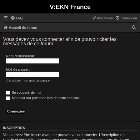
V:EKN France
FAQ
Inscription
Connexion
R
Accueil du forum
e
Vous devez vous connecter afin de pouvoir citer les
c
messages de ce forum.
h
Nom d’utilisateur :
e
r
Mot de passe :
c
h
J’ai oublié mon mot de passe
e
Se souvenir de moi
r
Masquer ma présence lors de cette session
INSCRIPTION
Vous devez être inscrit avant de pouvoir vous connecter. L’inscription est
rapide et vous offre de nombreux avantages. Les administrateurs du forum