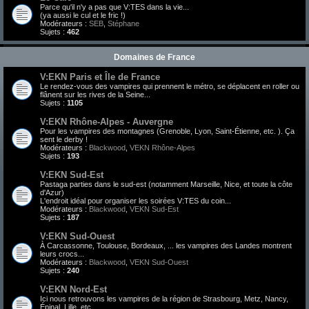
Parce qu'il n'y a pas que V:TES dans la vie...
(ya aussi le cul et le fric !)
Modérateurs :
SEB
,
Stéphane
Sujets :
462
Domaines de France
V:EKN Paris et Île de France
Le rendez-vous des vampires qui prennent le métro, se déplacent en roller ou
flânent sur les rives de la Seine...
Sujets :
1105
V:EKN Rhône-Alpes - Auvergne
Pour les vampires des montagnes (Grenoble, Lyon, Saint-Étienne, etc. ). Ça
sent le derby !
Modérateurs :
Blackwood
,
VEKN Rhône-Alpes
Sujets :
193
V:EKN Sud-Est
Pastaga parties dans le sud-est (notamment Marseille, Nice, et toute la côte
d'Azur)
L'endroit idéal pour organiser les soirées V:TES du coin...
Modérateurs :
Blackwood
,
VEKN Sud-Est
Sujets :
187
V:EKN Sud-Ouest
À Carcassonne, Toulouse, Bordeaux, ... les vampires des Landes montrent
leurs crocs...
Modérateurs :
Blackwood
,
VEKN Sud-Ouest
Sujets :
240
V:EKN Nord-Est
Ici nous retrouvons les vampires de la région de Strasbourg, Metz, Nancy,
Épinal, Lille, etc.