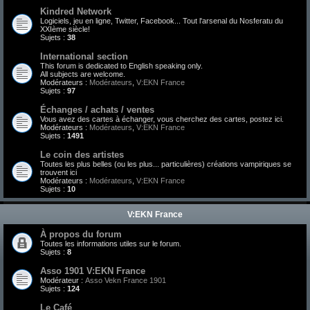
Kindred Network
Logiciels, jeu en ligne, Twitter, Facebook... Tout l'arsenal du Nosferatu du
XXIème siècle!
Sujets :
38
International section
This forum is dedicated to English speaking only.
All subjects are welcome.
Modérateurs :
Modérateurs
,
V:EKN France
Sujets :
97
Échanges / achats / ventes
Vous avez des cartes à échanger, vous cherchez des cartes, postez ici.
Modérateurs :
Modérateurs
,
V:EKN France
Sujets :
1491
Le coin des artistes
Toutes les plus belles (ou les plus... particulières) créations vampiriques se
trouvent ici
Modérateurs :
Modérateurs
,
V:EKN France
Sujets :
10
V:EKN France
À propos du forum
Toutes les informations utiles sur le forum.
Sujets :
8
Asso 1901 V:EKN France
Modérateur :
Asso Vekn France 1901
Sujets :
124
Le Café