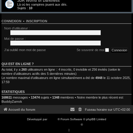
JDR World of Darkness
Là où les vampires jouent aux dés.
Sujets :
10
CONNEXION
•
INSCRIPTION
Nom d’utilisateur :
Mot de passe :
J’ai oublié mon mot de passe
Se souvenir de moi
QUI EST EN LIGNE ?
Au total, il y a
260
utilisateurs en ligne :: 4 inscrits, 0 invisible et 256 invités (selon le
nombre d’utilisateurs actifs des 5 dernières minutes)
Le nombre maximal d’utilisateurs en ligne simultanément a été de
4948
le 11 octobre 2025,
17:59
STATISTIQUES
168611
messages •
13474
sujets •
1348
membres • Notre membre le plus récent est
BuddyZarrok
Accueil du forum
Fuseau horaire sur
UTC+02:00
Développé par
phpBB
® Forum Software © phpBB Limited
Traduction française officielle
©
Qiaeru
Confidentialité
|
Conditions