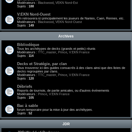
Modérateurs :
Blackwood
,
VEKN Nord-Est
Sujets :
188
V:EKN Nord-Ouest
On retrouvera ici principalement les joueurs de Nantes, Caen, Rennes, etc.
Modérateurs :
Blackwood
,
VEKN Nord-Ouest
Sujets :
149
Archives
Bibliodèque
Tous les archétypes de decks (grands et petits) réunis
Modérateurs :
TTC_master
,
Prince
,
V:EKN France
Sujets :
114
Decks et Stratégie, par clan
Vous trouverez ici des guides consacrés à des clans ainsi que des listes de
decks regroupées par clans.
Modérateurs :
TTC_master
,
Prince
,
V:EKN France
Sujets :
120
Débriefs
Reports de tournois, de partie amicales, ou d'autres événements
Modérateurs :
Prince
,
V:EKN France
Sujets :
105
Bac à sable
forum temporaire pour la mise à jour des archétypes.
Sujets :
52
JDR