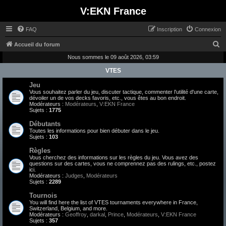
V:EKN France
FAQ
Inscription
Connexion
R
Accueil du forum
e
Nous sommes le 09 août 2026, 03:59
c
VTES
h
Jeu
Vous souhaitez parler du jeu, discuter tactique, commenter l'utilité d'une carte,
e
dévoiler un de vos decks favoris, etc., vous êtes au bon endroit.
Modérateurs :
Modérateurs
,
V:EKN France
r
Sujets :
1775
c
Débutants
h
Toutes les informations pour bien débuter dans le jeu.
Sujets :
103
e
Règles
r
Vous cherchez des informations sur les règles du jeu. Vous avez des
questions sur des cartes, vous ne comprennez pas des rulings, etc., postez
ici.
Modérateurs :
Judges
,
Modérateurs
Sujets :
2289
Tournois
You will find here the list of VTES tournaments everywhere in France,
Switzerland, Belgium, and more.
Modérateurs :
Geoffroy
,
darkal
,
Prince
,
Modérateurs
,
V:EKN France
Sujets :
357