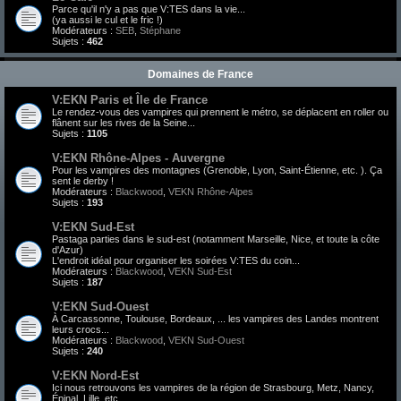
Parce qu'il n'y a pas que V:TES dans la vie...
(ya aussi le cul et le fric !)
Modérateurs :
SEB
,
Stéphane
Sujets :
462
Domaines de France
V:EKN Paris et Île de France
Le rendez-vous des vampires qui prennent le métro, se déplacent en roller ou
flânent sur les rives de la Seine...
Sujets :
1105
V:EKN Rhône-Alpes - Auvergne
Pour les vampires des montagnes (Grenoble, Lyon, Saint-Étienne, etc. ). Ça
sent le derby !
Modérateurs :
Blackwood
,
VEKN Rhône-Alpes
Sujets :
193
V:EKN Sud-Est
Pastaga parties dans le sud-est (notamment Marseille, Nice, et toute la côte
d'Azur)
L'endroit idéal pour organiser les soirées V:TES du coin...
Modérateurs :
Blackwood
,
VEKN Sud-Est
Sujets :
187
V:EKN Sud-Ouest
À Carcassonne, Toulouse, Bordeaux, ... les vampires des Landes montrent
leurs crocs...
Modérateurs :
Blackwood
,
VEKN Sud-Ouest
Sujets :
240
V:EKN Nord-Est
Ici nous retrouvons les vampires de la région de Strasbourg, Metz, Nancy,
Épinal, Lille, etc.