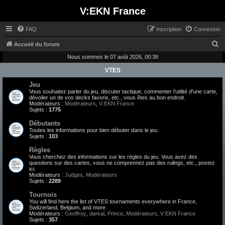
V:EKN France
FAQ
Inscription
Connexion
R
Accueil du forum
e
Nous sommes le 07 août 2026, 00:38
c
VTES
h
Jeu
Vous souhaitez parler du jeu, discuter tactique, commenter l'utilité d'une carte,
e
dévoiler un de vos decks favoris, etc., vous êtes au bon endroit.
Modérateurs :
Modérateurs
,
V:EKN France
r
Sujets :
1775
c
Débutants
h
Toutes les informations pour bien débuter dans le jeu.
Sujets :
103
e
Règles
r
Vous cherchez des informations sur les règles du jeu. Vous avez des
questions sur des cartes, vous ne comprennez pas des rulings, etc., postez
ici.
Modérateurs :
Judges
,
Modérateurs
Sujets :
2289
Tournois
You will find here the list of VTES tournaments everywhere in France,
Switzerland, Belgium, and more.
Modérateurs :
Geoffroy
,
darkal
,
Prince
,
Modérateurs
,
V:EKN France
Sujets :
357