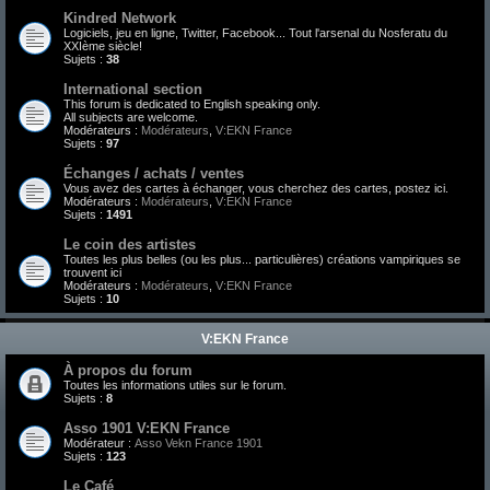
Kindred Network
Logiciels, jeu en ligne, Twitter, Facebook... Tout l'arsenal du Nosferatu du
XXIème siècle!
Sujets :
38
International section
This forum is dedicated to English speaking only.
All subjects are welcome.
Modérateurs :
Modérateurs
,
V:EKN France
Sujets :
97
Échanges / achats / ventes
Vous avez des cartes à échanger, vous cherchez des cartes, postez ici.
Modérateurs :
Modérateurs
,
V:EKN France
Sujets :
1491
Le coin des artistes
Toutes les plus belles (ou les plus... particulières) créations vampiriques se
trouvent ici
Modérateurs :
Modérateurs
,
V:EKN France
Sujets :
10
V:EKN France
À propos du forum
Toutes les informations utiles sur le forum.
Sujets :
8
Asso 1901 V:EKN France
Modérateur :
Asso Vekn France 1901
Sujets :
123
Le Café