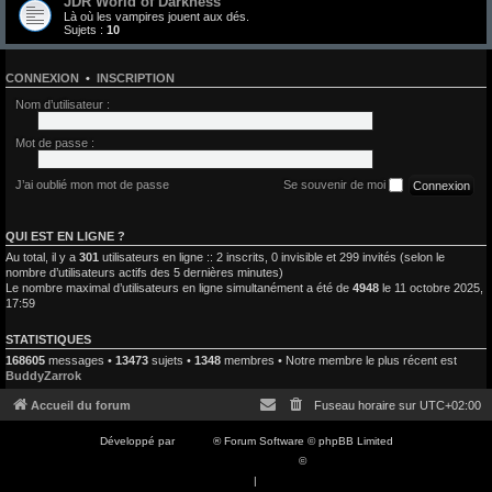
JDR World of Darkness
Là où les vampires jouent aux dés.
Sujets :
10
CONNEXION
•
INSCRIPTION
Nom d’utilisateur :
Mot de passe :
J’ai oublié mon mot de passe
Se souvenir de moi
QUI EST EN LIGNE ?
Au total, il y a
301
utilisateurs en ligne :: 2 inscrits, 0 invisible et 299 invités (selon le
nombre d’utilisateurs actifs des 5 dernières minutes)
Le nombre maximal d’utilisateurs en ligne simultanément a été de
4948
le 11 octobre 2025,
17:59
STATISTIQUES
168605
messages •
13473
sujets •
1348
membres • Notre membre le plus récent est
BuddyZarrok
Accueil du forum
Fuseau horaire sur
UTC+02:00
Développé par
phpBB
® Forum Software © phpBB Limited
Traduction française officielle
©
Qiaeru
Confidentialité
|
Conditions