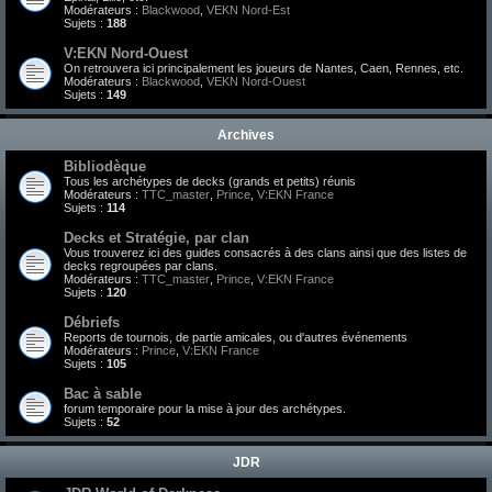
Modérateurs :
Blackwood
,
VEKN Nord-Est
Sujets :
188
V:EKN Nord-Ouest
On retrouvera ici principalement les joueurs de Nantes, Caen, Rennes, etc.
Modérateurs :
Blackwood
,
VEKN Nord-Ouest
Sujets :
149
Archives
Bibliodèque
Tous les archétypes de decks (grands et petits) réunis
Modérateurs :
TTC_master
,
Prince
,
V:EKN France
Sujets :
114
Decks et Stratégie, par clan
Vous trouverez ici des guides consacrés à des clans ainsi que des listes de
decks regroupées par clans.
Modérateurs :
TTC_master
,
Prince
,
V:EKN France
Sujets :
120
Débriefs
Reports de tournois, de partie amicales, ou d'autres événements
Modérateurs :
Prince
,
V:EKN France
Sujets :
105
Bac à sable
forum temporaire pour la mise à jour des archétypes.
Sujets :
52
JDR