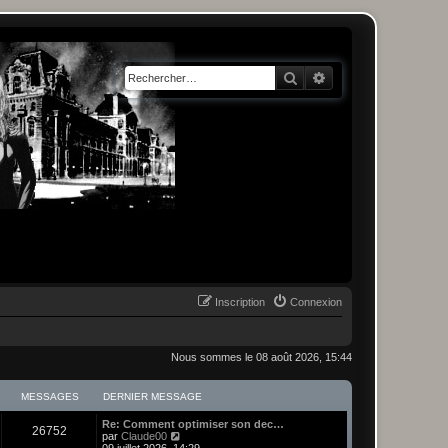
Rechercher
Recherche avancée
Inscription
Connexion
Nous sommes le 08 août 2026, 15:44
MESSAGES
DERNIER MESSAGE
Re: Comment optimiser son dec…
26752
C
par
Claude00
o