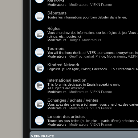
bon endroit.
Modérateurs :
Modérateurs
,
V:EKN France
Débutants
Toutes les informations pour bien débuter dans le jeu.
Règles
Vous cherchez des informations sur les règles du jeu. Vou
rulings, etc., postez ici.
Modérateurs :
Judges
,
Modérateurs
Tournois
You will find here the list of VTES tournaments everywhere i
Modérateurs :
Geoffroy
,
darkal
,
Prince
,
Modérateurs
,
V:EKN
Kindred Network
Logiciels, jeu en ligne, Twitter, Facebook... Tout l'arsenal d
International section
This forum is dedicated to English speaking only.
All subjects are welcome.
Modérateurs :
Modérateurs
,
V:EKN France
Échanges / achats / ventes
Vous avez des cartes à échanger, vous cherchez des cartes,
Modérateurs :
Modérateurs
,
V:EKN France
Le coin des artistes
Toutes les plus belles (ou les plus... particulières) créations
Modérateurs :
Modérateurs
,
V:EKN France
V:EKN FRANCE