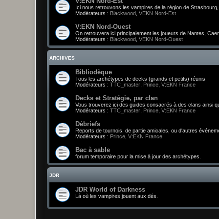
V:EKN Nord-Est
Ici nous retrouvons les vampires de la région de Strasbourg, M
Modérateurs :
Blackwood
,
VEKN Nord-Est
V:EKN Nord-Ouest
On retrouvera ici principalement les joueurs de Nantes, Cae
Modérateurs :
Blackwood
,
VEKN Nord-Ouest
ARCHIVES
Bibliodèque
Tous les archétypes de decks (grands et petits) réunis
Modérateurs :
TTC_master
,
Prince
,
V:EKN France
Decks et Stratégie, par clan
Vous trouverez ici des guides consacrés à des clans ainsi q
Modérateurs :
TTC_master
,
Prince
,
V:EKN France
Débriefs
Reports de tournois, de partie amicales, ou d'autres événem
Modérateurs :
Prince
,
V:EKN France
Bac à sable
forum temporaire pour la mise à jour des archétypes.
JDR
JDR World of Darkness
Là où les vampires jouent aux dés.