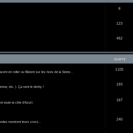
8
123
462
SUJETS
1105
nt en roller ou flânent sur les rives de la Seine...
193
ne, etc. ). Ça sent le derby !
187
t toute la côte d'Azur)
240
ndes montrent leurs crocs...