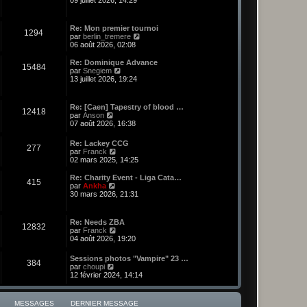
09 juillet 2026, 14:29
n
s
u
Re: Mon premier tournoi
1294
l
C
par
berlin_tremere
t
o
06 août 2026, 02:08
e
n
r
s
Re: Dominique Advance
l
15484
u
C
par
Snegiem
e
l
o
13 juillet 2026, 19:24
d
t
n
e
e
s
r
r
u
n
Re: [Caen] Tapestry of blood …
l
12418
l
C
i
par
Anson
e
t
o
e
07 août 2026, 16:38
d
e
n
r
e
r
s
m
r
Re: Lackey CCG
l
277
u
e
C
n
par
Franck
e
l
s
o
i
02 mars 2025, 14:25
d
t
s
n
e
e
e
a
s
r
r
Re: Charity Event - Liga Cata…
r
g
415
u
m
C
n
par
Ankha
l
e
l
e
o
i
30 mars 2026, 21:31
e
t
s
n
e
d
e
s
s
r
e
r
a
u
m
r
Re: Needs ZBA
l
g
12832
l
e
n
C
par
Franck
e
e
t
s
i
o
04 août 2026, 19:20
d
e
s
e
n
e
r
a
r
s
r
Sessions photos "Vampire" 23 …
l
g
384
m
u
C
n
par
choupi
e
e
e
l
o
i
12 février 2024, 14:14
d
s
t
n
e
e
s
e
s
r
r
a
r
u
m
n
MESSAGES
DERNIER MESSAGE
g
l