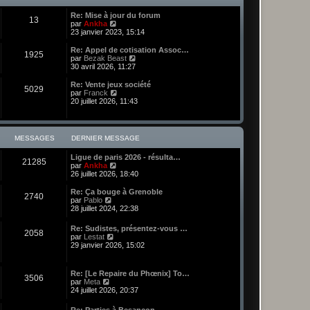
l
e
i
e
e
t
s
e
d
Re: Mise à jour du forum
e
s
r
13
e
C
par
Ankha
r
a
m
r
o
23 janvier 2023, 15:14
l
g
e
n
n
e
e
s
i
s
Re: Appel de cotisation Assoc…
d
s
1925
e
u
C
par
Bezak Beast
e
a
r
l
o
30 avril 2026, 11:27
r
g
m
t
n
n
e
e
e
s
i
Re: Vente jeux société
s
5029
r
u
e
C
par
Franck
s
l
l
r
o
20 juillet 2026, 11:43
a
e
t
m
n
g
d
e
e
s
e
e
r
s
u
r
l
s
l
MESSAGES
DERNIER MESSAGE
n
e
a
t
i
d
g
e
e
Ligue de paris 2026 - résulta…
e
e
r
21285
r
C
par
Ankha
r
l
m
o
26 juillet 2026, 18:40
n
e
e
n
i
d
s
s
e
Re: Ça bouge à Grenoble
e
2740
s
u
r
C
par
Pablo
r
a
l
m
o
28 juillet 2024, 22:38
n
g
t
e
n
i
e
e
s
s
e
Re: Sudistes, présentez-vous …
r
s
2058
u
r
C
par
Lestat
l
a
l
m
o
29 janvier 2026, 15:02
e
g
t
e
n
d
e
e
s
s
e
r
s
u
r
Re: [Le Repaire du Phœnix] To…
l
a
3506
l
C
n
par
Meta
e
g
t
o
i
24 juillet 2026, 20:37
d
e
e
n
e
e
r
s
r
r