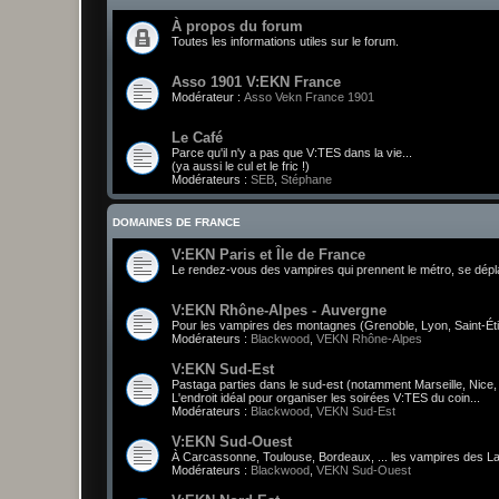
À propos du forum
Toutes les informations utiles sur le forum.
Asso 1901 V:EKN France
Modérateur :
Asso Vekn France 1901
Le Café
Parce qu'il n'y a pas que V:TES dans la vie...
(ya aussi le cul et le fric !)
Modérateurs :
SEB
,
Stéphane
DOMAINES DE FRANCE
V:EKN Paris et Île de France
Le rendez-vous des vampires qui prennent le métro, se déplace
V:EKN Rhône-Alpes - Auvergne
Pour les vampires des montagnes (Grenoble, Lyon, Saint-Étien
Modérateurs :
Blackwood
,
VEKN Rhône-Alpes
V:EKN Sud-Est
Pastaga parties dans le sud-est (notamment Marseille, Nice, e
L'endroit idéal pour organiser les soirées V:TES du coin...
Modérateurs :
Blackwood
,
VEKN Sud-Est
V:EKN Sud-Ouest
À Carcassonne, Toulouse, Bordeaux, ... les vampires des La
Modérateurs :
Blackwood
,
VEKN Sud-Ouest