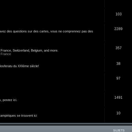
103
2289
s avez des questions sur des cartes, vous ne comprennez pas des
357
n France, Switzerland, Belgium, and more.
 France
38
u Nosferatu du XXIème siècle!
97
1491
 postez ici.
10
 vampiriques se trouvent ici
SUJETS