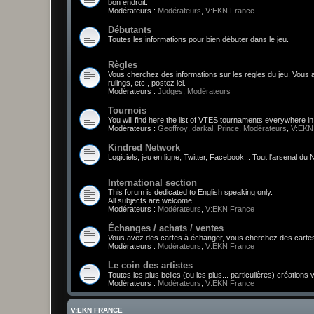
bon endroit.
Modérateurs :
Modérateurs
,
V:EKN France
Débutants
Toutes les informations pour bien débuter dans le jeu.
Règles
Vous cherchez des informations sur les règles du jeu. Vou
rulings, etc., postez ici.
Modérateurs :
Judges
,
Modérateurs
Tournois
You will find here the list of VTES tournaments everywhere i
Modérateurs :
Geoffroy
,
darkal
,
Prince
,
Modérateurs
,
V:EKN
Kindred Network
Logiciels, jeu en ligne, Twitter, Facebook... Tout l'arsenal d
International section
This forum is dedicated to English speaking only.
All subjects are welcome.
Modérateurs :
Modérateurs
,
V:EKN France
Échanges / achats / ventes
Vous avez des cartes à échanger, vous cherchez des cartes,
Modérateurs :
Modérateurs
,
V:EKN France
Le coin des artistes
Toutes les plus belles (ou les plus... particulières) créations
Modérateurs :
Modérateurs
,
V:EKN France
V:EKN FRANCE