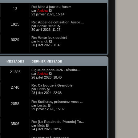
l
e
i
e
e
t
s
e
d
Re: Mise à jour du forum
e
s
r
13
e
C
par
Ankha
r
a
m
r
o
23 janvier 2023, 15:14
l
g
e
n
n
e
e
s
i
s
Re: Appel de cotisation Assoc…
d
s
1925
e
u
C
par
Bezak Beast
e
a
r
l
o
30 avril 2026, 11:27
r
g
m
t
n
n
e
e
e
s
i
Re: Vente jeux société
s
5029
r
u
e
C
par
Franck
s
l
l
r
o
20 juillet 2026, 11:43
a
e
t
m
n
g
d
e
e
s
e
e
r
s
u
r
l
s
l
MESSAGES
DERNIER MESSAGE
n
e
a
t
i
d
g
e
e
Ligue de paris 2026 - résulta…
e
e
r
21285
r
C
par
Ankha
r
l
m
o
26 juillet 2026, 18:40
n
e
e
n
i
d
s
s
e
Re: Ça bouge à Grenoble
e
2740
s
u
r
C
par
Pablo
r
a
l
m
o
28 juillet 2024, 22:38
n
g
t
e
n
i
e
e
s
s
e
Re: Sudistes, présentez-vous …
r
s
2058
u
r
C
par
Lestat
l
a
l
m
o
29 janvier 2026, 15:02
e
g
t
e
n
d
e
e
s
s
e
r
s
u
r
Re: [Le Repaire du Phœnix] To…
l
a
3506
l
C
n
par
Meta
e
g
t
o
i
24 juillet 2026, 20:37
d
e
e
n
e
e
r
s
r
r