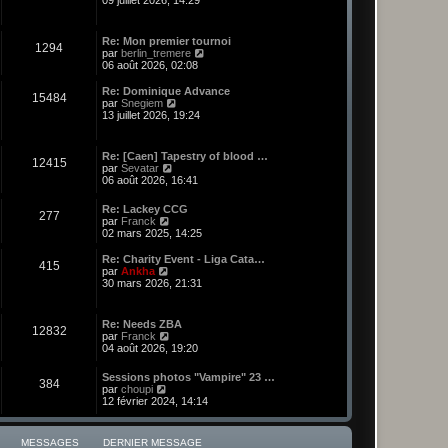
09 juillet 2026, 14:29
n
s
u
Re: Mon premier tournoi
1294
l
C
par
berlin_tremere
t
o
06 août 2026, 02:08
e
n
r
s
Re: Dominique Advance
l
15484
u
C
par
Snegiem
e
l
o
13 juillet 2026, 19:24
d
t
n
e
e
s
r
r
u
n
Re: [Caen] Tapestry of blood …
l
12415
l
C
i
par
Sevatar
e
t
o
e
06 août 2026, 16:41
d
e
n
r
e
r
s
m
r
Re: Lackey CCG
l
277
u
e
C
n
par
Franck
e
l
s
o
i
02 mars 2025, 14:25
d
t
s
n
e
e
e
a
s
r
r
Re: Charity Event - Liga Cata…
r
g
415
u
m
C
n
par
Ankha
l
e
l
e
o
i
30 mars 2026, 21:31
e
t
s
n
e
d
e
s
s
r
e
r
a
u
m
r
Re: Needs ZBA
l
g
12832
l
e
C
n
par
Franck
e
e
t
s
o
i
04 août 2026, 19:20
d
e
s
n
e
e
r
a
s
r
r
Sessions photos "Vampire" 23 …
l
g
384
u
m
C
n
par
choupi
e
e
l
e
o
i
12 février 2024, 14:14
d
t
s
n
e
e
e
s
s
r
r
r
a
u
m
n
MESSAGES
DERNIER MESSAGE
l
g