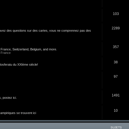
103
2289
s avez des questions sur des cartes, vous ne comprennez pas des
357
n France, Switzerland, Belgium, and more.
 France
38
u Nosferatu du XXIème siècle!
97
1491
 postez ici.
10
 vampiriques se trouvent ici
SUJETS