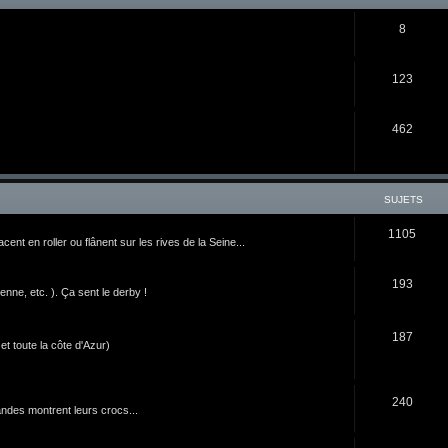
8
123
462
SUJETS
1105
nt en roller ou flânent sur les rives de la Seine...
193
ne, etc. ). Ça sent le derby !
187
t toute la côte d'Azur)
240
ndes montrent leurs crocs...