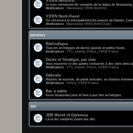
V:EKN Nord-Est
Ici nous retrouvons les vampires de la région de Strasbourg, M
Modérateurs :
Blackwood
,
VEKN Nord-Est
V:EKN Nord-Ouest
On retrouvera ici principalement les joueurs de Nantes, Cae
Modérateurs :
Blackwood
,
VEKN Nord-Ouest
ARCHIVES
Bibliodèque
Tous les archétypes de decks (grands et petits) réunis
Modérateurs :
TTC_master
,
Prince
,
V:EKN France
Decks et Stratégie, par clan
Vous trouverez ici des guides consacrés à des clans ainsi q
Modérateurs :
TTC_master
,
Prince
,
V:EKN France
Débriefs
Reports de tournois, de partie amicales, ou d'autres événem
Modérateurs :
Prince
,
V:EKN France
Bac à sable
forum temporaire pour la mise à jour des archétypes.
JDR
JDR World of Darkness
Là où les vampires jouent aux dés.