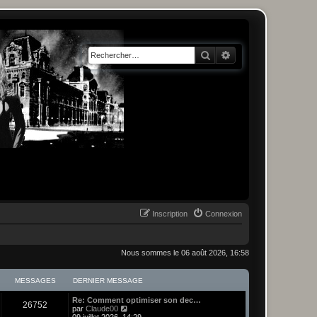
Rechercher
Recherche avancée
Inscription
Connexion
Nous sommes le 06 août 2026, 16:58
MESSAGES
DERNIER MESSAGE
Re: Comment optimiser son dec…
26752
C
par
Claude00
o