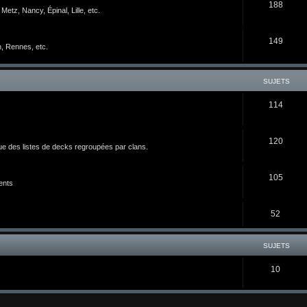
188
etz, Nancy, Épinal, Lille, etc.
149
n, Rennes, etc.
SUJETS
114
120
ue des listes de decks regroupées par clans.
105
ents
52
SUJETS
10