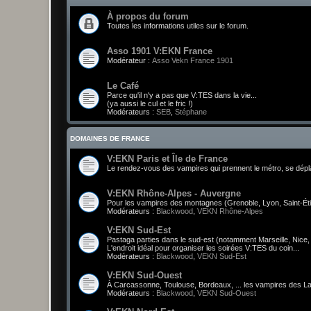
À propos du forum
Toutes les informations utiles sur le forum.
Asso 1901 V:EKN France
Modérateur :
Asso Vekn France 1901
Le Café
Parce qu'il n'y a pas que V:TES dans la vie...
(ya aussi le cul et le fric !)
Modérateurs :
SEB
,
Stéphane
DOMAINES DE FRANCE
V:EKN Paris et Île de France
Le rendez-vous des vampires qui prennent le métro, se déplace
V:EKN Rhône-Alpes - Auvergne
Pour les vampires des montagnes (Grenoble, Lyon, Saint-Étien
Modérateurs :
Blackwood
,
VEKN Rhône-Alpes
V:EKN Sud-Est
Pastaga parties dans le sud-est (notamment Marseille, Nice, e
L'endroit idéal pour organiser les soirées V:TES du coin...
Modérateurs :
Blackwood
,
VEKN Sud-Est
V:EKN Sud-Ouest
À Carcassonne, Toulouse, Bordeaux, ... les vampires des La
Modérateurs :
Blackwood
,
VEKN Sud-Ouest