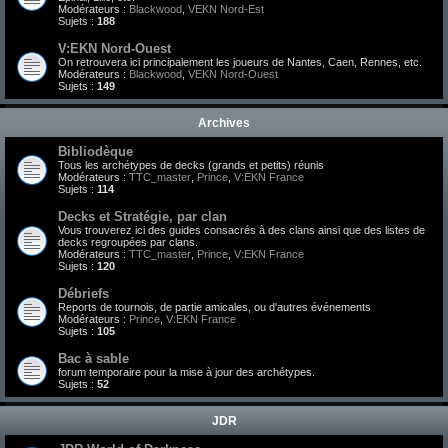
Modérateurs :
Blackwood
,
VEKN Nord-Est
Sujets :
188
V:EKN Nord-Ouest
On retrouvera ici principalement les joueurs de Nantes, Caen, Rennes, etc.
Modérateurs :
Blackwood
,
VEKN Nord-Ouest
Sujets :
149
Archives
Bibliodèque
Tous les archétypes de decks (grands et petits) réunis
Modérateurs :
TTC_master
,
Prince
,
V:EKN France
Sujets :
114
Decks et Stratégie, par clan
Vous trouverez ici des guides consacrés à des clans ainsi que des listes de
decks regroupées par clans.
Modérateurs :
TTC_master
,
Prince
,
V:EKN France
Sujets :
120
Débriefs
Reports de tournois, de partie amicales, ou d'autres événements
Modérateurs :
Prince
,
V:EKN France
Sujets :
105
Bac à sable
forum temporaire pour la mise à jour des archétypes.
Sujets :
52
JDR