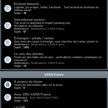
Kindred Network
Logiciels, jeu en ligne, Twitter, Facebook... Tout l'arsenal du Nosferatu du
XXIème siècle!
Sujets :
38
International section
This forum is dedicated to English speaking only.
All subjects are welcome.
Modérateurs :
Modérateurs
,
V:EKN France
Sujets :
97
Échanges / achats / ventes
Vous avez des cartes à échanger, vous cherchez des cartes, postez ici.
Modérateurs :
Modérateurs
,
V:EKN France
Sujets :
1491
Le coin des artistes
Toutes les plus belles (ou les plus... particulières) créations vampiriques se
trouvent ici
Modérateurs :
Modérateurs
,
V:EKN France
Sujets :
10
V:EKN France
À propos du forum
Toutes les informations utiles sur le forum.
Sujets :
8
Asso 1901 V:EKN France
Modérateur :
Asso Vekn France 1901
Sujets :
123
Le Café