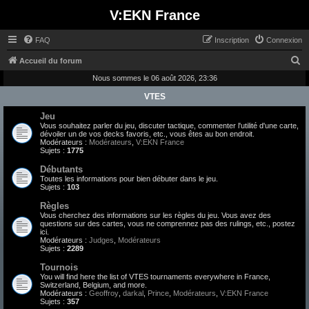
V:EKN France
FAQ
Inscription
Connexion
R
Accueil du forum
e
Nous sommes le 06 août 2026, 23:36
c
VTES
h
Jeu
Vous souhaitez parler du jeu, discuter tactique, commenter l'utilité d'une carte,
e
dévoiler un de vos decks favoris, etc., vous êtes au bon endroit.
Modérateurs :
Modérateurs
,
V:EKN France
r
Sujets :
1775
c
Débutants
h
Toutes les informations pour bien débuter dans le jeu.
Sujets :
103
e
Règles
r
Vous cherchez des informations sur les règles du jeu. Vous avez des
questions sur des cartes, vous ne comprennez pas des rulings, etc., postez
ici.
Modérateurs :
Judges
,
Modérateurs
Sujets :
2289
Tournois
You will find here the list of VTES tournaments everywhere in France,
Switzerland, Belgium, and more.
Modérateurs :
Geoffroy
,
darkal
,
Prince
,
Modérateurs
,
V:EKN France
Sujets :
357