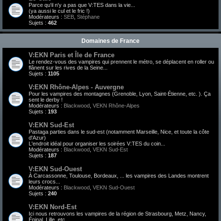
Parce qu'il n'y a pas que V:TES dans la vie...
(ya aussi le cul et le fric !)
Modérateurs :
SEB
,
Stéphane
Sujets :
462
Domaines de France
V:EKN Paris et Île de France
Le rendez-vous des vampires qui prennent le métro, se déplacent en roller ou
flânent sur les rives de la Seine...
Sujets :
1105
V:EKN Rhône-Alpes - Auvergne
Pour les vampires des montagnes (Grenoble, Lyon, Saint-Étienne, etc. ). Ça
sent le derby !
Modérateurs :
Blackwood
,
VEKN Rhône-Alpes
Sujets :
193
V:EKN Sud-Est
Pastaga parties dans le sud-est (notamment Marseille, Nice, et toute la côte
d'Azur)
L'endroit idéal pour organiser les soirées V:TES du coin...
Modérateurs :
Blackwood
,
VEKN Sud-Est
Sujets :
187
V:EKN Sud-Ouest
À Carcassonne, Toulouse, Bordeaux, ... les vampires des Landes montrent
leurs crocs...
Modérateurs :
Blackwood
,
VEKN Sud-Ouest
Sujets :
240
V:EKN Nord-Est
Ici nous retrouvons les vampires de la région de Strasbourg, Metz, Nancy,
Épinal, Lille, etc.