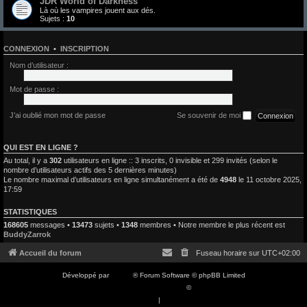
JDR World of Darkness
Là où les vampires jouent aux dés.
Sujets :
10
CONNEXION
•
INSCRIPTION
Nom d’utilisateur :
Mot de passe :
J’ai oublié mon mot de passe
Se souvenir de moi
QUI EST EN LIGNE ?
Au total, il y a
302
utilisateurs en ligne :: 3 inscrits, 0 invisible et 299 invités (selon le
nombre d’utilisateurs actifs des 5 dernières minutes)
Le nombre maximal d’utilisateurs en ligne simultanément a été de
4948
le 11 octobre 2025,
17:59
STATISTIQUES
168605
messages •
13473
sujets •
1348
membres • Notre membre le plus récent est
BuddyZarrok
Accueil du forum
Fuseau horaire sur
UTC+02:00
Développé par
phpBB
® Forum Software © phpBB Limited
Traduction française officielle
©
Qiaeru
Confidentialité
|
Conditions