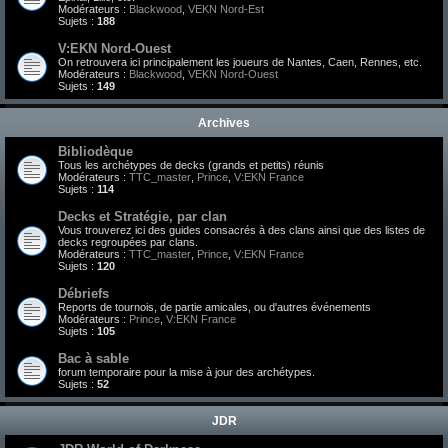
Modérateurs :
Blackwood
,
VEKN Nord-Est
Sujets :
188
V:EKN Nord-Ouest
On retrouvera ici principalement les joueurs de Nantes, Caen, Rennes, etc.
Modérateurs :
Blackwood
,
VEKN Nord-Ouest
Sujets :
149
Archives
Bibliodèque
Tous les archétypes de decks (grands et petits) réunis
Modérateurs :
TTC_master
,
Prince
,
V:EKN France
Sujets :
114
Decks et Stratégie, par clan
Vous trouverez ici des guides consacrés à des clans ainsi que des listes de
decks regroupées par clans.
Modérateurs :
TTC_master
,
Prince
,
V:EKN France
Sujets :
120
Débriefs
Reports de tournois, de partie amicales, ou d'autres événements
Modérateurs :
Prince
,
V:EKN France
Sujets :
105
Bac à sable
forum temporaire pour la mise à jour des archétypes.
Sujets :
52
JDR