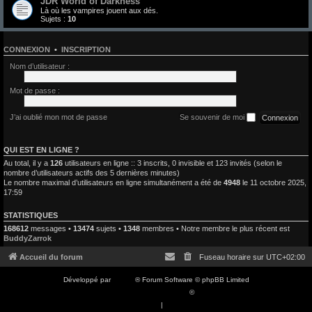
JDR World of Darkness
Là où les vampires jouent aux dés.
Sujets :
10
CONNEXION
•
INSCRIPTION
Nom d’utilisateur :
Mot de passe :
J’ai oublié mon mot de passe
Se souvenir de moi
QUI EST EN LIGNE ?
Au total, il y a
126
utilisateurs en ligne :: 3 inscrits, 0 invisible et 123 invités (selon le
nombre d’utilisateurs actifs des 5 dernières minutes)
Le nombre maximal d’utilisateurs en ligne simultanément a été de
4948
le 11 octobre 2025,
17:59
STATISTIQUES
168612
messages •
13474
sujets •
1348
membres • Notre membre le plus récent est
BuddyZarrok
Accueil du forum
Fuseau horaire sur
UTC+02:00
Développé par
phpBB
® Forum Software © phpBB Limited
Traduction française officielle
©
Qiaeru
Confidentialité
|
Conditions