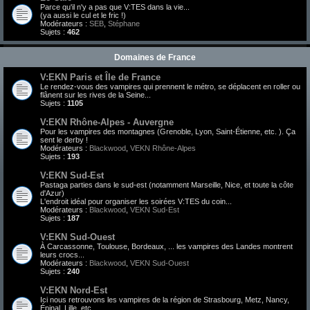
Parce qu'il n'y a pas que V:TES dans la vie...
(ya aussi le cul et le fric !)
Modérateurs :
SEB
,
Stéphane
Sujets :
462
Domaines de France
V:EKN Paris et Île de France
Le rendez-vous des vampires qui prennent le métro, se déplacent en roller ou
flânent sur les rives de la Seine...
Sujets :
1105
V:EKN Rhône-Alpes - Auvergne
Pour les vampires des montagnes (Grenoble, Lyon, Saint-Étienne, etc. ). Ça
sent le derby !
Modérateurs :
Blackwood
,
VEKN Rhône-Alpes
Sujets :
193
V:EKN Sud-Est
Pastaga parties dans le sud-est (notamment Marseille, Nice, et toute la côte
d'Azur)
L'endroit idéal pour organiser les soirées V:TES du coin...
Modérateurs :
Blackwood
,
VEKN Sud-Est
Sujets :
187
V:EKN Sud-Ouest
À Carcassonne, Toulouse, Bordeaux, ... les vampires des Landes montrent
leurs crocs...
Modérateurs :
Blackwood
,
VEKN Sud-Ouest
Sujets :
240
V:EKN Nord-Est
Ici nous retrouvons les vampires de la région de Strasbourg, Metz, Nancy,
Épinal, Lille, etc.