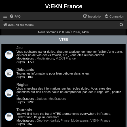
V:EKN France
FAQ
Inscription
Connexion
R
Accueil du forum
e
Nous sommes le 09 août 2026, 14:07
c
VTES
h
Jeu
Vous souhaitez parler du jeu, discuter tactique, commenter l'utilité d'une carte,
e
dévoiler un de vos decks favoris, etc., vous êtes au bon endroit.
Modérateurs :
Modérateurs
,
V:EKN France
r
Sujets :
1775
c
Débutants
h
Toutes les informations pour bien débuter dans le jeu.
Sujets :
103
e
Règles
r
Vous cherchez des informations sur les règles du jeu. Vous avez des
questions sur des cartes, vous ne comprennez pas des rulings, etc., postez
ici.
Modérateurs :
Judges
,
Modérateurs
Sujets :
2289
Tournois
You will find here the list of VTES tournaments everywhere in France,
Switzerland, Belgium, and more.
Modérateurs :
Geoffroy
,
darkal
,
Prince
,
Modérateurs
,
V:EKN France
Sujets :
357