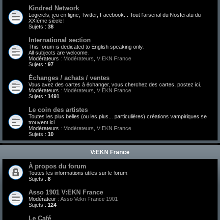
Kindred Network
Logiciels, jeu en ligne, Twitter, Facebook... Tout l'arsenal du Nosferatu du
XXIème siècle!
Sujets :
38
International section
This forum is dedicated to English speaking only.
All subjects are welcome.
Modérateurs :
Modérateurs
,
V:EKN France
Sujets :
97
Échanges / achats / ventes
Vous avez des cartes à échanger, vous cherchez des cartes, postez ici.
Modérateurs :
Modérateurs
,
V:EKN France
Sujets :
1491
Le coin des artistes
Toutes les plus belles (ou les plus... particulières) créations vampiriques se
trouvent ici
Modérateurs :
Modérateurs
,
V:EKN France
Sujets :
10
V:EKN France
À propos du forum
Toutes les informations utiles sur le forum.
Sujets :
8
Asso 1901 V:EKN France
Modérateur :
Asso Vekn France 1901
Sujets :
124
Le Café