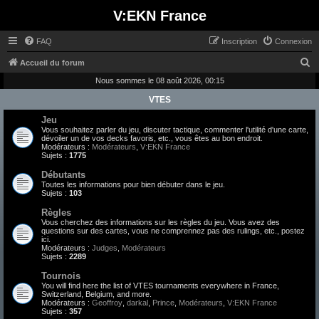
V:EKN France
FAQ
Inscription
Connexion
R
Accueil du forum
e
Nous sommes le 08 août 2026, 00:15
c
VTES
h
Jeu
Vous souhaitez parler du jeu, discuter tactique, commenter l'utilité d'une carte,
e
dévoiler un de vos decks favoris, etc., vous êtes au bon endroit.
Modérateurs :
Modérateurs
,
V:EKN France
r
Sujets :
1775
c
Débutants
h
Toutes les informations pour bien débuter dans le jeu.
Sujets :
103
e
Règles
r
Vous cherchez des informations sur les règles du jeu. Vous avez des
questions sur des cartes, vous ne comprennez pas des rulings, etc., postez
ici.
Modérateurs :
Judges
,
Modérateurs
Sujets :
2289
Tournois
You will find here the list of VTES tournaments everywhere in France,
Switzerland, Belgium, and more.
Modérateurs :
Geoffroy
,
darkal
,
Prince
,
Modérateurs
,
V:EKN France
Sujets :
357