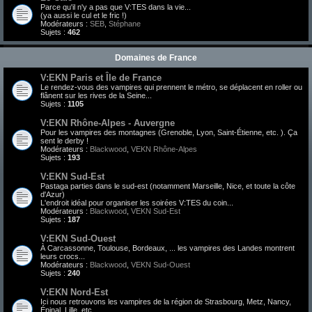
Parce qu'il n'y a pas que V:TES dans la vie...
(ya aussi le cul et le fric !)
Modérateurs :
SEB
,
Stéphane
Sujets :
462
Domaines de France
V:EKN Paris et Île de France
Le rendez-vous des vampires qui prennent le métro, se déplacent en roller ou
flânent sur les rives de la Seine...
Sujets :
1105
V:EKN Rhône-Alpes - Auvergne
Pour les vampires des montagnes (Grenoble, Lyon, Saint-Étienne, etc. ). Ça
sent le derby !
Modérateurs :
Blackwood
,
VEKN Rhône-Alpes
Sujets :
193
V:EKN Sud-Est
Pastaga parties dans le sud-est (notamment Marseille, Nice, et toute la côte
d'Azur)
L'endroit idéal pour organiser les soirées V:TES du coin...
Modérateurs :
Blackwood
,
VEKN Sud-Est
Sujets :
187
V:EKN Sud-Ouest
À Carcassonne, Toulouse, Bordeaux, ... les vampires des Landes montrent
leurs crocs...
Modérateurs :
Blackwood
,
VEKN Sud-Ouest
Sujets :
240
V:EKN Nord-Est
Ici nous retrouvons les vampires de la région de Strasbourg, Metz, Nancy,
Épinal, Lille, etc.