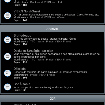
Modérateurs :
Blackwood
,
VEKN Nord-Est
Sujets :
188
V:EKN Nord-Ouest
On retrouvera ici principalement les joueurs de Nantes, Caen, Rennes, etc.
Modérateurs :
Blackwood
,
VEKN Nord-Ouest
Sujets :
149
Archives
Bibliodèque
Tous les archétypes de decks (grands et petits) réunis
Modérateurs :
TTC_master
,
Prince
,
V:EKN France
Sujets :
114
Decks et Stratégie, par clan
Vous trouverez ici des guides consacrés à des clans ainsi que des listes de
decks regroupées par clans.
Modérateurs :
TTC_master
,
Prince
,
V:EKN France
Sujets :
120
Débriefs
Reports de tournois, de partie amicales, ou d'autres événements
Modérateurs :
Prince
,
V:EKN France
Sujets :
105
Bac à sable
forum temporaire pour la mise à jour des archétypes.
Sujets :
52
JDR