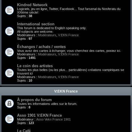
Kindred Network
Logiciels, jeu en ligne, Twitter, Facebook... Tout l'arsenal du Nosferatu du
XXIème siècle!
Sujets :
38
International section
This forum is dedicated to English speaking only.
All subjects are welcome.
Modérateurs :
Modérateurs
,
V:EKN France
Sujets :
97
Échanges / achats / ventes
Vous avez des cartes à échanger, vous cherchez des cartes, postez ici.
Modérateurs :
Modérateurs
,
V:EKN France
Sujets :
1491
Le coin des artistes
Toutes les plus belles (ou les plus... particulières) créations vampiriques se
trouvent ici
Modérateurs :
Modérateurs
,
V:EKN France
Sujets :
10
V:EKN France
À propos du forum
Toutes les informations utiles sur le forum.
Sujets :
8
Asso 1901 V:EKN France
Modérateur :
Asso Vekn France 1901
Sujets :
123
Le Café