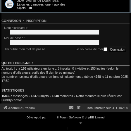
JDR World of Darkness
Là où les vampires jouent aux dés.
Sujets :
10
CONNEXION
•
INSCRIPTION
Nom d’utilisateur :
Mot de passe :
J’ai oublié mon mot de passe
Se souvenir de moi
QUI EST EN LIGNE ?
Au total, il y a
156
utilisateurs en ligne :: 3 inscrits, 0 invisible et 153 invités (selon le
nombre d’utilisateurs actifs des 5 dernières minutes)
Le nombre maximal d’utilisateurs en ligne simultanément a été de
4948
le 11 octobre 2025,
17:59
STATISTIQUES
168607
messages •
13473
sujets •
1348
membres • Notre membre le plus récent est
BuddyZarrok
Accueil du forum
Fuseau horaire sur
UTC+02:00
Développé par
phpBB
® Forum Software © phpBB Limited
Traduction française officielle
©
Qiaeru
Confidentialité
|
Conditions